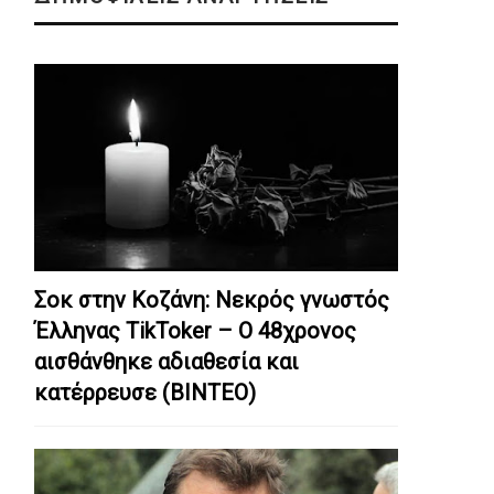
Σοκ στην Κοζάνη: Nεκρός γνωστός
Έλληνας TikToker – Ο 48χρονος
αισθάνθηκε αδιαθεσία και
κατέρρευσε (ΒΙΝΤΕΟ)