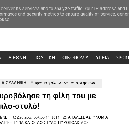
Εν ψυχρώ δολοφονία ζευγαριού σε μπαρ: Η γυναίκα προσπάθησε να προστατεύσ
deliver its services and to analyze traffic. Your IP address and 
ormance and security metrics to ensure quality of service, gene
abuse.
Α
ΔΙΕΘΝΗ
ΠΟΛΙΤΙΚΗ
ΟΙΚΟΝΟΜΙΑ
ΥΓΕΙΑ
SPOR
ΙΑ ΣΥΛΛΗΨΗ
.
Εμφάνιση όλων των αναρτήσεων
υροβόλησε τη φίλη του με
πλο-στυλό!
NET
Δευτέρα, Ιουλίου 14, 2014
ΑΙΓΑΛΕΩ
,
ΑΣΤΥΝΟΜΙΑ
ΛΛΗΨΗ
,
ΓΥΝΑΙΚΑ
,
ΟΠΛΟ-ΣΤΥΛΟ
,
ΠΥΡΟΒΟΛΙΣΜΟΣ