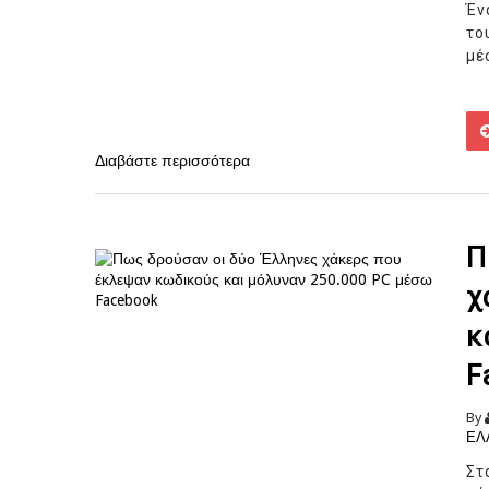
Έν
το
μέσ
Διαβάστε περισσότερα
Π
χ
κ
F
By
ΕΛ
Στ