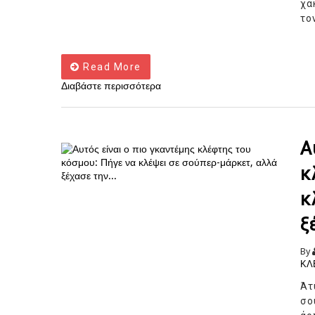
χά
το
Read More
Διαβάστε περισσότερα
Α
κ
κ
ξ
By
ΚΛ
Άτ
σο