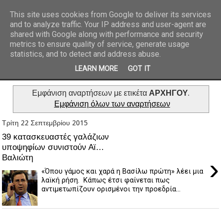
This site uses cookies from Google to deliver its services
and to analyze traffic. Your IP address and user-agent are
REPORTAZ NET
shared with Google along with performance and security
metrics to ensure quality of service, generate usage
statistics, and to detect and address abuse.
LEARN MORE
GOT IT
Εμφάνιση αναρτήσεων με ετικέτα
ΑΡΧΗΓΟΥ
.
Εμφάνιση όλων των αναρτήσεων
Τρίτη 22 Σεπτεμβρίου 2015
39 κατασκευαστές γαλάζιων
υποψηφίων συνιστούν Αϊ…
Βαλιώτη
›
«Όπου γάμος και χαρά η Βασίλω πρώτη» λέει μια
λαϊκή ρήση. Κάπως έτσι φαίνεται πως
αντιμετωπίζουν ορισμένοι την προεδρία...