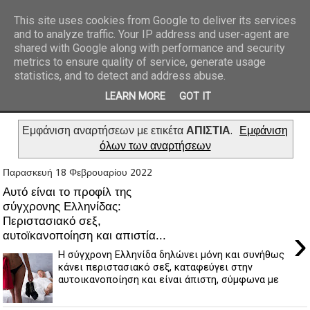
This site uses cookies from Google to deliver its services
and to analyze traffic. Your IP address and user-agent are
REPORTAZ NET
shared with Google along with performance and security
metrics to ensure quality of service, generate usage
statistics, and to detect and address abuse.
LEARN MORE
GOT IT
Εμφάνιση αναρτήσεων με ετικέτα
ΑΠΙΣΤΙΑ
.
Εμφάνιση
όλων των αναρτήσεων
Παρασκευή 18 Φεβρουαρίου 2022
Αυτό είναι το προφίλ της
σύγχρονης Ελληνίδας:
Περιστασιακό σεξ,
›
αυτοϊκανοποίηση και απιστία...
Η σύγχρονη Ελληνίδα δηλώνει μόνη και συνήθως
κάνει περιστασιακό σεξ, καταφεύγει στην
αυτοικανοποίηση και είναι άπιστη, σύμφωνα με