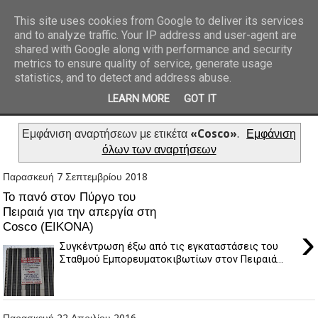
This site uses cookies from Google to deliver its services
and to analyze traffic. Your IP address and user-agent are
REPORTAZ NET
shared with Google along with performance and security
metrics to ensure quality of service, generate usage
statistics, and to detect and address abuse.
LEARN MORE
GOT IT
Εμφάνιση αναρτήσεων με ετικέτα
«Cosco»
.
Εμφάνιση
όλων των αναρτήσεων
Παρασκευή 7 Σεπτεμβρίου 2018
Το πανό στον Πύργο του
Πειραιά για την απεργία στη
Cosco (EIKONA)
›
Συγκέντρωση έξω από τις εγκαταστάσεις του
Σταθμού Εμπορευματοκιβωτίων στον Πειραιά...
Παρασκευή 22 Απριλίου 2016