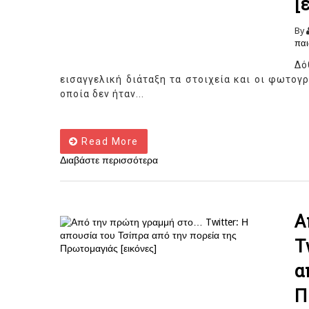
[
By
παι
Δό
εισαγγελική διάταξη τα στοιχεία και οι φωτογ
οποία δεν ήταν...
Read More
Διαβάστε περισσότερα
Α
T
α
Π