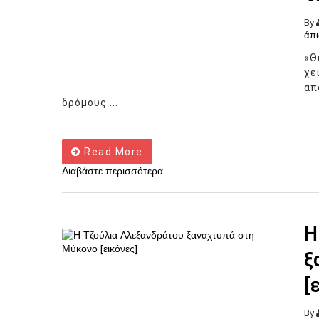
By
άπι
«
χε
απ
δρόμους ...
Read More
Διαβάστε περισσότερα
Η
ξ
[
By