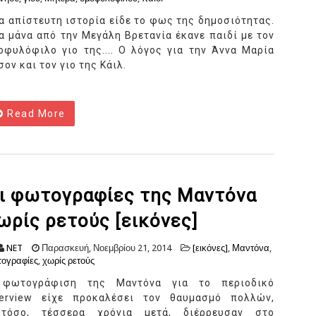
α απίστευτη ιστορία είδε το φως της δημοσιότητας.
α μάνα από την Μεγάλη Βρετανία έκανε παιδί με τον
οφυλόφιλο γιο της.... Ο λόγος για την Άννα Μαρία
σον και τον γιο της Κάιλ.
Read More
ι φωτογραφίες της Μαντόνα
ωρίς ρετούς [εικόνες]
NET
Παρασκευή, Νοεμβρίου 21, 2014
[εικόνες]
,
Μαντόνα
,
ογραφίες
,
χωρίς ρετούς
φωτογράφιση της Μαντόνα για το περιοδικό
terview είχε προκαλέσει τον θαυμασμό πολλών,
τόσο, τέσσερα χρόνια μετά, διέρρευσαν στο