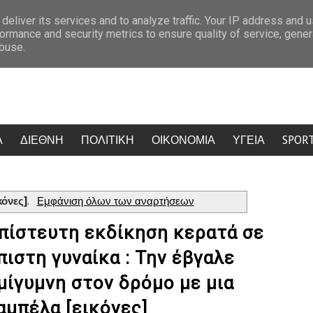
ν πρόκριση
Κρίση στο κόμμα Καρυστιανού: Δύο ακόμη στελέχη απο
deliver its services and to analyze traffic. Your IP address and 
ormance and security metrics to ensure quality of service, gene
abuse.
Α
ΔΙΕΘΝΗ
ΠΟΛΙΤΙΚΗ
ΟΙΚΟΝΟΜΙΑ
ΥΓΕΙΑ
SPOR
κόνες]
.
Εμφάνιση όλων των αναρτήσεων
πίστευτη εκδίκηση κερατά σε
πιστη γυναίκα : Την έβγαλε
μίγυμνη στον δρόμο με μια
αμπέλα [εικόνες]