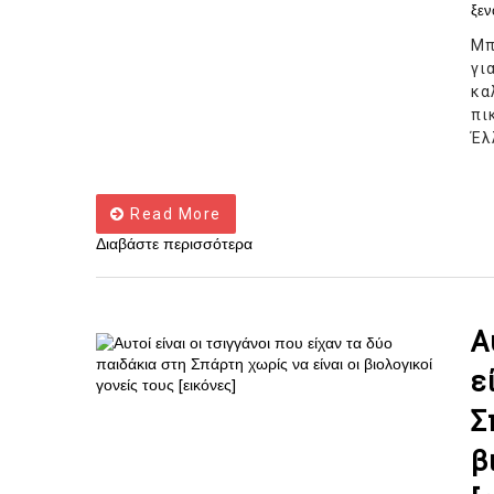
ξεν
Μπ
γι
κα
πι
Έλ
Read More
Διαβάστε περισσότερα
Α
ε
Σ
β