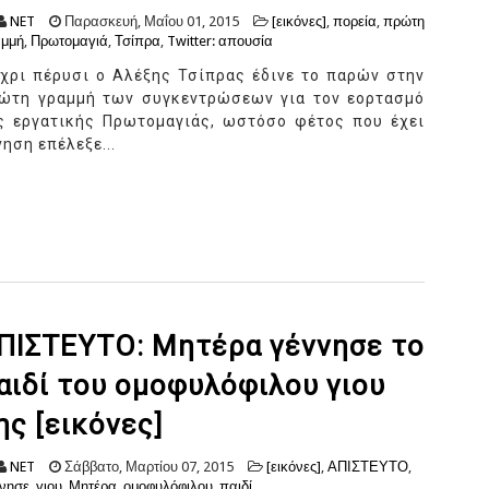
NET
Παρασκευή, Μαΐου 01, 2015
[εικόνες]
,
πορεία
,
πρώτη
αμμή
,
Πρωτομαγιά
,
Τσίπρα
,
Twitter: απουσία
χρι πέρυσι ο Αλέξης Τσίπρας έδινε το παρών στην
ώτη γραμμή των συγκεντρώσεων για τον εορτασμό
ς εργατικής Πρωτομαγιάς, ωστόσο φέτος που έχει
ηση επέλεξε...
ΠΙΣΤΕΥΤΟ: Μητέρα γέννησε το
αιδί του ομοφυλόφιλου γιου
ης [εικόνες]
NET
Σάββατο, Μαρτίου 07, 2015
[εικόνες]
,
ΑΠΙΣΤΕΥΤΟ
,
νησε
,
γιου
,
Μητέρα
,
ομοφυλόφιλου
,
παιδί