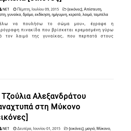
NET
Πέμπτη, Ιουλίου 09, 2015
[εικόνες]
,
Απίστευτη
,
στη
,
γυναίκα
,
δρόμο
,
εκδίκηση
,
ημίγυμνη
,
κερατά
,
λαιμό
,
ταμπέλα
Θέλω να πουλήσω το σώμα μου», έγραφε η
ιρόγραφη πινακίδα που βρίσκεται κρεμασμένη γύρω
ό τον λαιμό της γυναίκας, που περπατά στους
 Τζούλια Αλεξανδράτου
αναχτυπά στη Μύκονο
εικόνες]
NET
Δευτέρα, Ιουνίου 01, 2015
[εικόνες]
,
μαγιό
,
Μύκονο
,