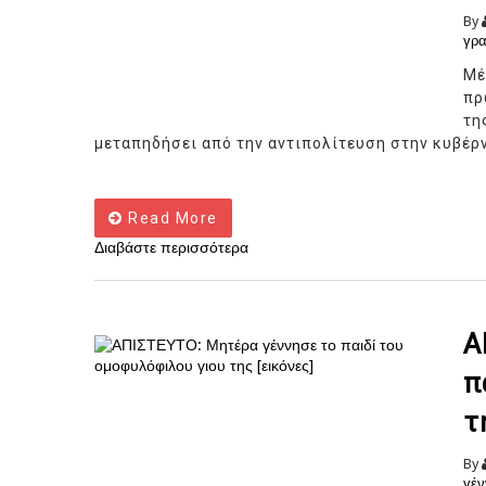
By
γρ
Μέ
πρ
τη
μεταπηδήσει από την αντιπολίτευση στην κυβέρν
Read More
Διαβάστε περισσότερα
Α
π
τ
By
γέν