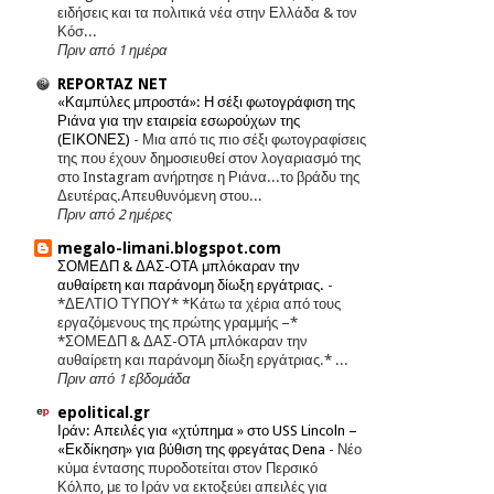
ειδήσεις και τα πολιτικά νέα στην Ελλάδα & τον
Κόσ...
Πριν από 1 ημέρα
REPORTAZ NET
«Καμπύλες μπροστά»: Η σέξι φωτογράφιση της
Ριάνα για την εταιρεία εσωρούχων της
(ΕΙΚΟΝΕΣ)
-
Μια από τις πιο σέξι φωτογραφίσεις
της που έχουν δημοσιευθεί στον λογαριασμό της
στο Instagram ανήρτησε η Ριάνα...το βράδυ της
Δευτέρας.Απευθυνόμενη στου...
Πριν από 2 ημέρες
megalo-limani.blogspot.com
ΣΟΜΕΔΠ & ΔΑΣ-ΟΤΑ μπλόκαραν την
αυθαίρετη και παράνομη δίωξη εργάτριας.
-
*ΔΕΛΤΙΟ ΤΥΠΟΥ* *Κάτω τα χέρια από τους
εργαζόμενους της πρώτης γραμμής –*
*ΣΟΜΕΔΠ & ΔΑΣ-ΟΤΑ μπλόκαραν την
αυθαίρετη και παράνομη δίωξη εργάτριας.* ...
Πριν από 1 εβδομάδα
epolitical.gr
Ιράν: Απειλές για «χτύπημα » στο USS Lincoln –
«Εκδίκηση» για βύθιση της φρεγάτας Dena
-
Νέο
κύμα έντασης πυροδοτείται στον Περσικό
Κόλπο, με το Ιράν να εκτοξεύει απειλές για