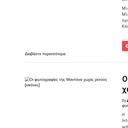
Μί
Μί
ομ
Κά
Διαβάστε περισσότερα
Ο
χ
By
φωτ
Η 
In
ωσ