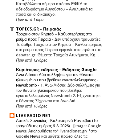
Καταβάλλεται σήμερα από τον ΕΦΚΑ το
αδειοδωρόσημο Αυγούστου – Αναλυτικά τα
ποσά και οι δικαιούχοι
Πριν από 1 ώρα
TOPICS.GR - Πειραιάς
Τροχαίο στον Κηφισό – Καθυστερήσεις στο
ρεύμα προς Πειραιά
-
Δεν υπάρχουν τραυματίες
Το άρθρο Τροχαίο στον Κηφισό – Καθυστερήσεις
στο ρεύμα προς Πειραιά εμφανίστηκε πρώτα στο
debater.gr. Θέματα: Τροχαία Ατυχήματα, Κη...
Πριν από 12 ώρες
Κυριότερες ειδήσεις - Ειδήσεις Google
Άνω Λιόσια: Δύο συλλήψεις για τον θάνατο
ηλικιωμένου που βρέθηκε εγκαταλελειμμένος -
Newsbomb
-
1. Άνω Λιόσια: Δύο συλλήψεις για
τον θάνατο ηλικιωμένου που βρέθηκε
εγκαταλελειμμένος Newsbomb 2. Εξιχνιάστηκε
ο θάνατος 72χρονου στα Ανω Λιό...
Πριν από 16 ώρες
LIVE RADIO NET
Δυτικές Συνοικίες - Καλοκαιρινά Ραντεβού (Το
τραγούδι της ημέρας 6-8-2026)
-
[image: Google
News] Ακολουθήστε το* liveradionet.gr/ *στο
Google News και μάθετε πρώτοι όλες τις