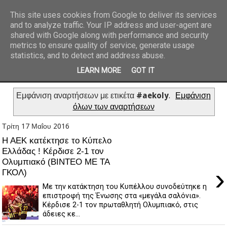
This site uses cookies from Google to deliver its services
and to analyze traffic. Your IP address and user-agent are
REPORTAZ NET
shared with Google along with performance and security
metrics to ensure quality of service, generate usage
statistics, and to detect and address abuse.
LEARN MORE
GOT IT
Εμφάνιση αναρτήσεων με ετικέτα
#aekoly
.
Εμφάνιση
όλων των αναρτήσεων
Τρίτη 17 Μαΐου 2016
Η ΑΕΚ κατέκτησε το Κύπελο
Ελλάδας ! Κέρδισε 2-1 τον
Ολυμπιακό (ΒΙΝΤΕΟ ΜΕ ΤΑ
›
ΓΚΟΛ)
Με την κατάκτηση του Κυπέλλου συνοδεύτηκε η
επιστροφή της Ένωσης στα «μεγάλα σαλόνια».
Κέρδισε 2-1 τον πρωταθλητή Ολυμπιακό, στις
άδειες κε...