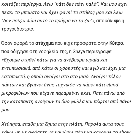
κοιτάζει περίεργα. Λέω “κάτι δεν πάει καλά”. Και μου έχει
πέσει το μπούστο και έχει φανεί το στήθος μου και λέω
“δεν παίζει λέω αυτό το πράγμα να το ζω”»,
αποκάλυψε η
τραγουδίστρια.
Όσον αφορά το
ατύχημα
που είχε πρόσφατα στην
Κύπρο
,
που οδήγησε στη νοσηλεία της, η Shaya περιέγραψε:
«Έχουμε στηθεί κάτω για να ανέβουμε ωραία και
εντυπωσιακά, από κάτω οι χορευτές και εγώ και έχει μια
καταπακτή, η οποία ανοίγει στο στο μισό. Ανοίγει τέλος
πάντων και βγαίνει ένας τεχνικός να πάρει κάτι stand
μικροφώνων που είχανε παραμείνει εκεί. Πάει πάνω από
την καταπακτή ανοίγουν τα δύο φύλλα και πέφτει από πάνω
μου.
Χτύπησα, έπαθα μια ζημιά στην πλάτη. Παρόλα αυτά τους
κάνω, μη με αφήσετε να κρυώσω, πάμε να κάνουμε το show,