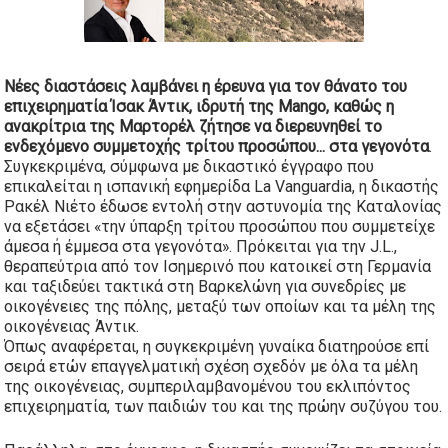
Νέες διαστάσεις λαμβάνει η έρευνα για τον θάνατο του
επιχειρηματία Ίσακ Άντικ, ιδρυτή της Mango, καθώς η
ανακρίτρια της Μαρτορέλ ζήτησε να διερευνηθεί το
ενδεχόμενο συμμετοχής τρίτου προσώπου...
στα γεγονότα
.
Συγκεκριμένα, σύμφωνα με δικαστικό έγγραφο που
επικαλείται η ισπανική εφημερίδα La Vanguardia, η δικαστής
Ρακέλ Νιέτο έδωσε εντολή στην αστυνομία της Καταλονίας
να εξετάσει «την ύπαρξη τρίτου προσώπου που συμμετείχε
άμεσα ή έμμεσα στα γεγονότα». Πρόκειται για την J.L.,
θεραπεύτρια από τον Ισημερινό που κατοικεί στη Γερμανία
και ταξιδεύει τακτικά στη Βαρκελώνη για συνεδρίες με
οικογένειες της πόλης, μεταξύ των οποίων και τα μέλη της
οικογένειας Άντικ.
Όπως αναφέρεται, η συγκεκριμένη γυναίκα διατηρούσε επί
σειρά ετών επαγγελματική σχέση σχεδόν με όλα τα μέλη
της οικογένειας, συμπεριλαμβανομένου του εκλιπόντος
επιχειρηματία, των παιδιών του και της πρώην συζύγου του.