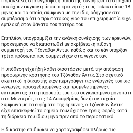
Παράλληλα, στο έγγραφο, η δικαστής συνοψίζει τα στοιχεία
που έχουν συγκεντρώσει οι ερευνητές τους τελευταίους 18
μήνες και τα οποία, σύμφωνα με την ίδια, οδήγησαν στο
συμπέρασμα ότι ο πρωτότοκος γιος του επιχειρηματία είχε
εμπλοκή στον θάνατο του πατέρα του.
Επιπλέον, υπογραμμίζει την ανάγκη συνέχισης των ερευνών,
προκειμένου να διαπιστωθεί με ακρίβεια «η πιθανή
συμμετοχή του Τζόναθαν Άντικ, καθώς και το εάν υπήρξαν
τρίτα πρόσωπα που συμμετείχαν στα γεγονότα».
Η υπόθεση είχε ήδη λάβει διαστάσεις μετά την απόφαση
προσωρινής κράτησης του Τζόναθαν Άντικ. Στο σχετικό
σκεπτικό, η δικαστής είχε περιγράψει τις ενέργειές του ως
«ενεργές, προσχεδιασμένες και προμελετημένες»,
εκτιμώντας ότι η παρουσία του στο συγκεκριμένο μονοπάτι
στο Μονσεράτ, στις 14 Δεκεμβρίου, δεν ήταν τυχαία.
Σύμφωνα με τα ευρήματα της έρευνας, ο Τζόναθαν Άντικ
είχε επισκεφθεί το σημείο τουλάχιστον τρεις φορές κατά
τη διάρκεια του ίδιου μήνα πριν από το περιστατικό.
Η δικαστής επιδιώκει να χαρτογραφήσει πλήρως τις