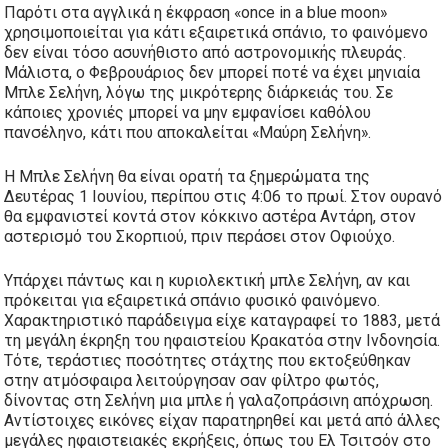
Παρότι στα αγγλικά η έκφραση «once in a blue moon»
χρησιμοποιείται για κάτι εξαιρετικά σπάνιο, το φαινόμενο
δεν είναι τόσο ασυνήθιστο από αστρονομικής πλευράς.
Μάλιστα, ο Φεβρουάριος δεν μπορεί ποτέ να έχει μηνιαία
Μπλε Σελήνη, λόγω της μικρότερης διάρκειάς του. Σε
κάποιες χρονιές μπορεί να μην εμφανίσει καθόλου
πανσέληνο, κάτι που αποκαλείται «Μαύρη Σελήνη».
Η Μπλε Σελήνη θα είναι ορατή τα ξημερώματα της
Δευτέρας 1 Ιουνίου, περίπου στις 4:06 το πρωί. Στον ουρανό
θα εμφανιστεί κοντά στον κόκκινο αστέρα Αντάρη, στον
αστερισμό του Σκορπιού, πριν περάσει στον Οφιούχο.
Υπάρχει πάντως και η κυριολεκτική μπλε Σελήνη, αν και
πρόκειται για εξαιρετικά σπάνιο φυσικό φαινόμενο.
Χαρακτηριστικό παράδειγμα είχε καταγραφεί το 1883, μετά
τη μεγάλη έκρηξη του ηφαιστείου Κρακατόα στην Ινδονησία.
Τότε, τεράστιες ποσότητες στάχτης που εκτοξεύθηκαν
στην ατμόσφαιρα λειτούργησαν σαν φίλτρο φωτός,
δίνοντας στη Σελήνη μια μπλε ή γαλαζοπράσινη απόχρωση.
Αντίστοιχες εικόνες είχαν παρατηρηθεί και μετά από άλλες
μεγάλες ηφαιστειακές εκρήξεις, όπως του Ελ Τσιτσόν στο