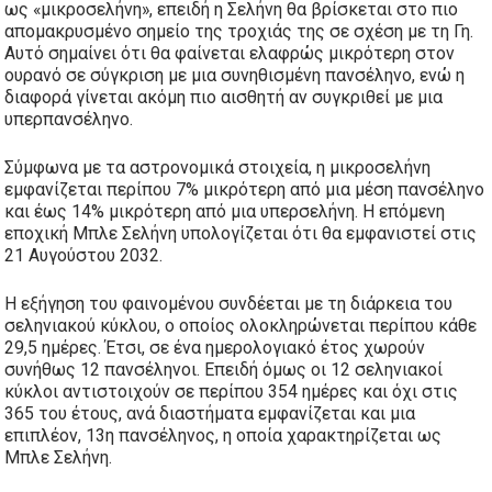
ως «μικροσελήνη», επειδή η Σελήνη θα βρίσκεται στο πιο
απομακρυσμένο σημείο της τροχιάς της σε σχέση με τη Γη.
Αυτό σημαίνει ότι θα φαίνεται ελαφρώς μικρότερη στον
ουρανό σε σύγκριση με μια συνηθισμένη πανσέληνο, ενώ η
διαφορά γίνεται ακόμη πιο αισθητή αν συγκριθεί με μια
υπερπανσέληνο.
Σύμφωνα με τα αστρονομικά στοιχεία, η μικροσελήνη
εμφανίζεται περίπου 7% μικρότερη από μια μέση πανσέληνο
και έως 14% μικρότερη από μια υπερσελήνη. Η επόμενη
εποχική Μπλε Σελήνη υπολογίζεται ότι θα εμφανιστεί στις
21 Αυγούστου 2032.
Η εξήγηση του φαινομένου συνδέεται με τη διάρκεια του
σεληνιακού κύκλου, ο οποίος ολοκληρώνεται περίπου κάθε
29,5 ημέρες. Έτσι, σε ένα ημερολογιακό έτος χωρούν
συνήθως 12 πανσέληνοι. Επειδή όμως οι 12 σεληνιακοί
κύκλοι αντιστοιχούν σε περίπου 354 ημέρες και όχι στις
365 του έτους, ανά διαστήματα εμφανίζεται και μια
επιπλέον, 13η πανσέληνος, η οποία χαρακτηρίζεται ως
Μπλε Σελήνη.