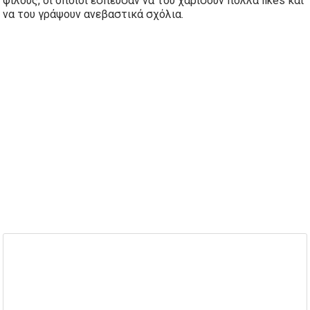
φίλους, οι οποίοι έσπευσαν να του χαρίσουν πολλά likes και
να του γράψουν ανεβαστικά σχόλια.