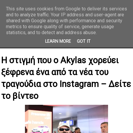
This site uses cookies from Google to deliver its services
and to analyze traffic. Your IP address and user-agent are
REPORTAZ NET
shared with Google along with performance and security
metrics to ensure quality of service, generate usage
statistics, and to detect and address abuse.
LEARN MORE
GOT IT
Η στιγμή που ο Akylas χορεύει
ξέφρενα ένα από τα νέα του
τραγούδια στο Instagram – Δείτε
το βίντεο