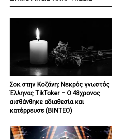
Σοκ στην Κοζάνη: Nεκρός γνωστός
Έλληνας TikToker – Ο 48χρονος
αισθάνθηκε αδιαθεσία και
κατέρρευσε (ΒΙΝΤΕΟ)