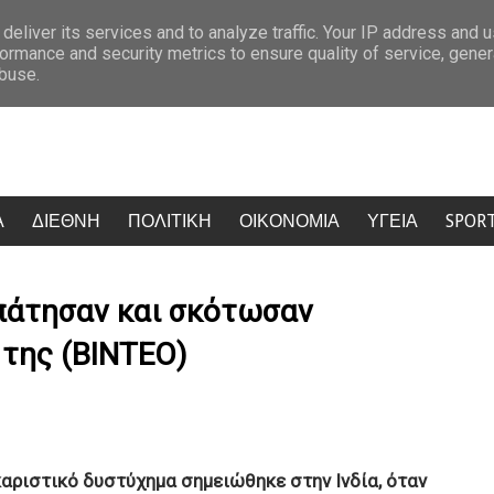
ό την Κυψέλη – Οι πρώτες εκτιμήσεις του ιατροδικαστή
Ποιοι παί
deliver its services and to analyze traffic. Your IP address and 
ormance and security metrics to ensure quality of service, gene
abuse.
Α
ΔΙΕΘΝΗ
ΠΟΛΙΤΙΚΗ
ΟΙΚΟΝΟΜΙΑ
ΥΓΕΙΑ
SPOR
πάτησαν και σκότωσαν
 της (ΒΙΝΤΕΟ)
αριστικό δυστύχημα σημειώθηκε στην Ινδία, όταν