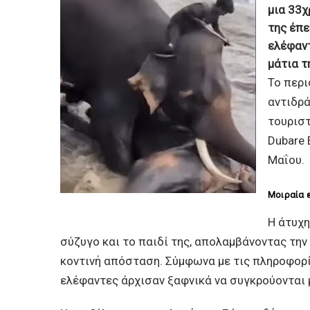
μια 33χ
της έπε
ελέφαν
μάτια τη
Το περι
αντιδρά
τουριστ
Dubare 
Μαΐου.
Μοιραία 
Η άτυχη
σύζυγο και το παιδί της, απολαμβάνοντας τη
κοντινή απόσταση. Σύμφωνα με τις πληροφορί
ελέφαντες άρχισαν ξαφνικά να συγκρούονται 