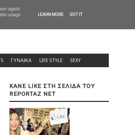
ρνουν έως 10.000 ευρώ τον μήνα στην Ελλάδα – Τα επαγγέλματα με τους «χρυ
user-agent
rate usage
LEARN MORE
GOT IT
TS
ΓΥΝΑΙΚΑ
LIFE STYLE
SEXY
KANE LIKE ΣΤΗ ΣΕΛΙΔΑ ΤΟΥ
REPORTAZ NET