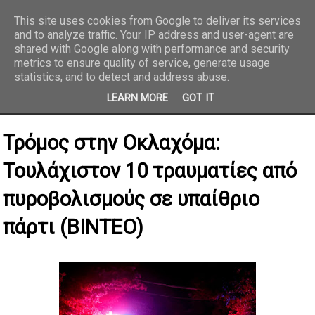
This site uses cookies from Google to deliver its services
and to analyze traffic. Your IP address and user-agent are
REPORTAZ NET
shared with Google along with performance and security
metrics to ensure quality of service, generate usage
statistics, and to detect and address abuse.
LEARN MORE
GOT IT
Τρόμος στην Οκλαχόμα:
Τουλάχιστον 10 τραυματίες από
πυροβολισμούς σε υπαίθριο
πάρτι (ΒΙΝΤΕΟ)