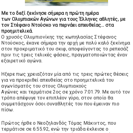
Με το δεξί ξεκίνησε σήμερα η πρώτη ημέρα
των
Ολυμπιακών Αγώνων
για τους Έλληνες αθλητές, με
τον Στέφανο Ντούσκο να περνάει απευθείας...
στα
προημιτελικά.
Ο χρυσός Ολυμπιονίκης της κωπηλασίας Στέφανος
Ντούσκος, έκανε σήμερα την αρχή με πολύ καλό ξεκίνημα
στον προκριματικό του σκιφ, αποφεύγοντας το ρεπεσάζ
πριν τις τρεις τελικές φάσεις, πραγματοποιώντας έναν
εξαιρετικό αγώνα.
Ήξερε πως χρειαζόταν μία από τις τρεις πρώτες θέσεις
για να προκριθεί απευθείας στο προημιτελικά του
αγωνίσματός του στους Ολυμπιακούς
Αγώνες
και τερμάτισε 2ος σε χρόνο 7:01.79
. Με αυτό τον
τρόπο απέφυγε τον επιπλέον γύρο, στον οποίο θα
συμμετάσχουν όσοι συναθλητές του που έμειναν πιο
πίσω.
Πρώτος ήρθε ο Νεοζηλανδός Τόμας Μάκιντος, που
τερμάτισε σε 6:55.92, ενώ την τριάδα έκλεισε ο