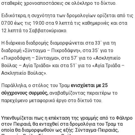
σταθερές χρονοαποστάσεις σε ολόκληρο το δίκτυο.
Ειδικότερα, η συχνότητα των δρομολογίων ορίζεται από τις
07:00 έως τις 19:00 στα 9 λεπτά τις καθημερινές και στα
12 λεπτά το Σαββατοκύριακο.
Η διάρκεια διαδρομής διαμορφώνεται στα 33΄ για τη
διαδρομή «Σύνταγμα – Πικροδάφνη», στα 35΄ για το
«Πικροδάφνη – Σύνταγμα», στα 57΄ για το «Ασκληπιείο
Βούλας – Αγία Τριάδα» και στα 51΄ για το «Αγία Τριάδα –
Ασκληπιείο Βούλας».
Παράλληλα, ο στόλος του Τραμ
ενισχύεται με 25
σύγχρονους συρμούς,
αναβαθμίζοντας περαιτέρω το
παρεχόμενο μεταφορικό έργο στο δίκτυό του.
Υπενθυμίζεται πως η επέκταση της γραμμής από το Φάληρο
στον Πειραιά, θα ενταχθεί στα δρομολόγια του Τραμ τα
οποία θα διαμορφωθούν ως εξής: Σύνταγμα-Πειραιάς,