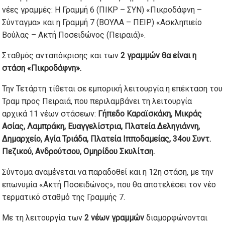
νέες γραμμές: Η Γραμμή 6 (ΠΙΚΡ – ΣΥΝ) «Πικροδάφνη –
Σύνταγμα» και η Γραμμή 7 (ΒΟΥΛΑ – ΠΕΙΡ) «Ασκληπιείο
Βούλας – Ακτή Ποσειδώνος (Πειραιά)».
Σταθμός ανταπόκρισης και των
2 γραμμών θα είναι η
στάση «Πικροδάφνη».
Την Τετάρτη τίθεται σε εμπορική λειτουργία η επέκταση του
Τραμ προς Πειραιά, που περιλαμβάνει τη λειτουργία
αρχικά 11 νέων στάσεων:
Γήπεδο Καραϊσκάκη, Μικράς
Ασίας, Λαμπράκη, Ευαγγελίστρια, Πλατεία Δεληγιάννη,
Δημαρχείο, Αγία Τριάδα, Πλατεία Ιπποδαμείας, 34ου Συντ.
Πεζικού, Ανδρούτσου, Ομηρίδου Σκυλίτση.
Σύντομα αναμένεται να παραδοθεί και η 12η στάση, με την
επωνυμία «Ακτή Ποσειδώνος», που θα αποτελέσει τον νέο
τερματικό σταθμό της Γραμμής 7.
Με τη λειτουργία των
2 νέων γραμμών
διαμορφώνονται