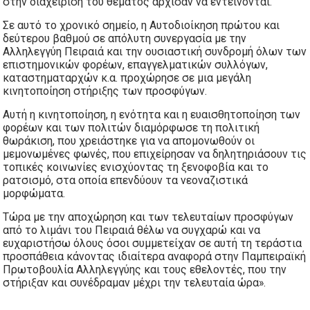
στην διαχείριση του θέματος άρχισαν να εντείνονται.
Σε αυτό το χρονικό σημείο, η Αυτοδιοίκηση πρώτου και
δεύτερου βαθμού σε απόλυτη συνεργασία με την
Αλληλεγγύη Πειραιά και την ουσιαστική συνδρομή όλων των
επιστημονικών φορέων, επαγγελματικών συλλόγων,
καταστηματαρχών κ.α. προχώρησε σε μια μεγάλη
κινητοποίηση στήριξης των προσφύγων.
Αυτή η κινητοποίηση, η ενότητα και η ευαισθητοποίηση των
φορέων και των πολιτών διαμόρφωσε τη πολιτική
θωράκιση, που χρειάστηκε για να απομονωθούν οι
μεμονωμένες φωνές, που επιχείρησαν να δηλητηριάσουν τις
τοπικές κοινωνίες ενισχύοντας τη ξενοφοβία και το
ρατσισμό, στα οποία επενδύουν τα νεοναζιστικά
μορφώματα.
Τώρα με την αποχώρηση και των τελευταίων προσφύγων
από το λιμάνι του Πειραιά θέλω να συγχαρώ και να
ευχαριστήσω όλους όσοι συμμετείχαν σε αυτή τη τεράστια
προσπάθεια κάνοντας ιδιαίτερα αναφορά στην Παμπειραϊκή
Πρωτοβουλία Αλληλεγγύης και τους εθελοντές, που την
στήριξαν και συνέδραμαν μέχρι την τελευταία ώρα».