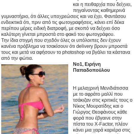
και η πειθαρχία που δείχνει,
πηγαίνοντας καθημερινά
γυμναστήριο, ότι άλλες υποχρεώσεις και να έχει. Φαντάσου
ενδεικτικά ότι, πριν από τις φωτογραφήσεις, κάνει επί δέκα
περίπου μέρες ειδική διατροφή, με σκοπό να δείχνει όσο
καλύτερη γίνεται μπροστά στο φακό του φωτογράφου.
Την ίδια στιγμή που σχεδόν όλες οι υπόλοιπες δεν έχουν
κανένα πρόβλημα να τσακίσουν ότι delivery βρουν μπροστά
τους και μετά να αφήσουν το photoshop να βγάλει τα κάστανα
από την φώτια.
No1, Ειρήνη
Παπαδοπούλου
Η μελαχρινή Μενιδιάτισσα
με το αφράτο μαλλί που
τσάκιζαν στις κριτικές τους ο
Νίκος Μουρατίδης και ο
Γιώργος Θεοφάνους κάθε
φορά που έβγαινε στην
πίστα του X-Factor, πλέον
κάνει μια χαρά καριέρα στις