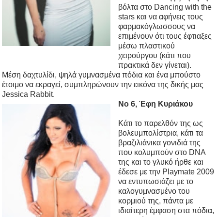
βόλτα στο Dancing with the
stars και να αφήνεις τους
φαρμακόγλωσσους να
επιμένουν ότι τους έφτιαξες
μέσω πλαστικού
χειρούργου (κάτι που
πρακτικά δεν γίνεται).
Μέση δαχτυλίδι, ψηλά γυμνασμένα πόδια και ένα μπούστο
έτοιμο να εκραγεί, συμπληρώνουν την εικόνα της δικής μας
Jessica Rabbit.
Νο 6, Έφη Κυριάκου
Kάτι το παρελθόν της ως
βολευμπολίστρια, κάτι τα
βραζιλιάνικα γονιδιά της
που κολυμπούν στο DNA
της και το γλυκό ήρθε και
έδεσε με την Playmate 2009
να εντυπωσιάζει με το
καλογυμνασμένο του
κορμιού της, πάντα με
ιδιαίτερη έμφαση στα πόδια,