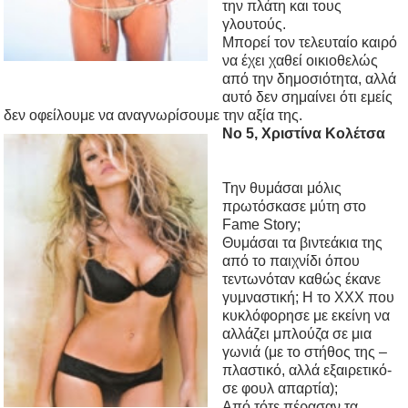
την πλάτη και τους
γλουτούς.
Μπορεί τον τελευταίο καιρό
να έχει χαθεί οικιοθελώς
από την δημοσιότητα, αλλά
αυτό δεν σημαίνει ότι εμείς
δεν οφείλουμε να αναγνωρίσουμε την αξία της.
Νο 5, Χριστίνα Κολέτσα
Την θυμάσαι μόλις
πρωτόσκασε μύτη στο
Fame Story;
Θυμάσαι τα βιντεάκια της
από το παιχνίδι όπου
τεντωνόταν καθώς έκανε
γυμναστική; Η το ΧΧΧ που
κυκλόφορησε με εκείνη να
αλλάζει μπλούζα σε μια
γωνιά (με το στήθος της –
πλαστικό, αλλά εξαιρετικό-
σε φουλ απαρτία);
Από τότε πέρασαν τα