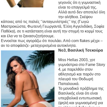
γεγονός ότι η γυμναστική
είναι το επαγγελμά της.
Αλλά αυτό δεν αποτελεί όλη
την αλήθεια. Σκέψου
κάποιες από τις παλιές ‘’ανταγωνίστριές’’ της (Γωγώ
Μαστροκώστα, Φωτεινή Γεωργαντά, Έλλη Αγγελιδάκη, Σοφία
Παθέκα), σε τι κατάσταση είναι αυτή την στιγμή το κορμί τους
και έλα να το ξανασυζητήσουμε.
Εννοείται πως αγοράζω ότι πουλάει. Από corn flakes μέχρι –
αν το αποφάσιζε- μεταχειρισμένα αυτοκίνητα.
No3, Βασιλική Τσεκούρα
Miss Hellas 2003, χοτ
γυμνάστρια στο Fame Story
4, με παρελθόν στον
αθλητισμό και παρόν στο
πλευρό του Θοδωρή
Παπαλουκά.
Το μοναδικό πρόβλημα της
Βασιλικής είναι ότι είναι
υπερβολικά εντυπωσιακή
(ψηλή και γυμνασμένη) για