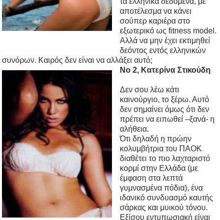
τα ελληνικά δεδομένα, με
αποτέλεσμα να κάνει
σούπερ καριέρα στο
εξωτερικό ως fitness model.
Αλλά να μην έχει εκτιμηθεί
δεόντος εντός ελληνικών
συνόρων. Καιρός δεν είναι να αλλάξει αυτό;
No 2, Κατερίνα Στικούδη
Δεν σου λέω κάτι
καινούργιο, το ξέρω. Αυτό
δεν σημαίνει όμως ότι δεν
πρέπει να ειπωθεί –ξανά- η
αλήθεια.
Ότι δηλαδή η πρώην
κολυμβήτρια του ΠΑΟΚ
διαθέτει το πιο λαχταριστό
κορμί στην Ελλάδα (με
έμφαση στα λεπτά
γυμνασμένα πόδια), ένα
ιδανικό συνδυασμό καυτής
σάρκας και μυικού τόνου.
Εξίσου εντυπωσιακή είναι