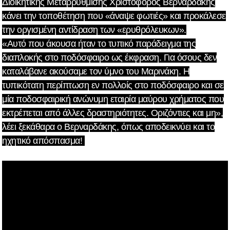
Διοικητικής Μεταρρύθμισης Χριστόφορος Βερναρδάκης
κάνει την τοποθέτηση που «άναψε φωτιές» και προκάλεσε
την οργισμένη αντίδραση των «ερυθρόλευκων».
«Αυτό που άκουσα ήταν το τυπικό παράδειγμα της
διαπλοκής στο ποδόσφαιρο ως έκφραση. Για όσους δεν
καταλάβανε ακούσαμε τον ύμνο του Μαρινάκη. Η
τυπικότατη περίπτωση εν πολλοίς στο ποδόσφαιρο και σε
μία ποδοσφαιρική ανώνυμη εταιρία μαύρου χρήματος που
εκτρέπεται από άλλες δραστηριότητες. Οριζόντιες και μη»,
λέει ξεκάθαρα ο Βερναρδάκης, όπως αποδεικνύει και το
ηχητικό απόσπασμα!