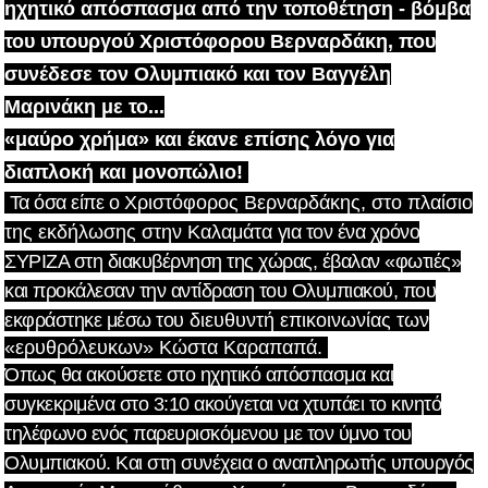
ηχητικό απόσπασμα από την τοποθέτηση - βόμβα
του υπουργού Χριστόφορου Βερναρδάκη, που
συνέδεσε τον Ολυμπιακό και τον Βαγγέλη
Μαρινάκη με το...
«μαύρο χρήμα» και έκανε επίσης λόγο για
διαπλοκή και μονοπώλιο!
Τα
όσα είπε ο
Χριστόφορος Βερναρδάκης, στο πλαίσιο
της εκδήλωσης στην Καλαμάτα
για τον ένα χρόνο
ΣΥΡΙΖΑ στη διακυβέρνηση της χώρας, έβαλαν «φωτιές»
και προκάλεσαν την αντίδραση του Ολυμπιακού, που
εκφράστηκε μέσω του
διευθυντή επικοινωνίας των
«ερυθρόλευκων» Κώστα Καραπαπά.
Όπως θα ακούσετε στο ηχητικό απόσπασμα και
συγκεκριμένα στο 3:10 ακούγεται να χτυπάει το κινητό
τηλέφωνο ενός παρευρισκόμενου με τον ύμνο του
Ολυμπιακού. Και στη συνέχεια ο αναπληρωτής υπουργός