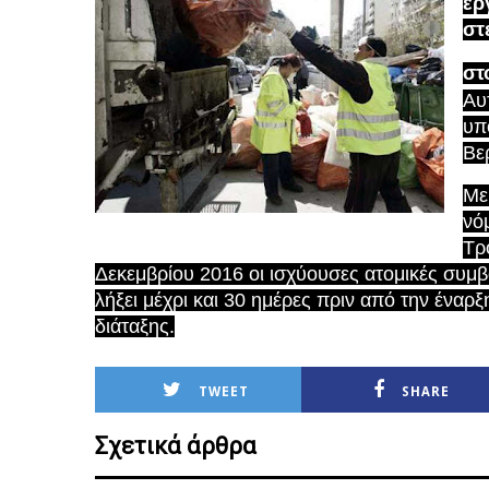
ερ
στ
στ
Αυ
υπ
Βε
Με
νό
Τρ
Δεκεμβρίου 2016 οι ισχύουσες ατομικές συμβ
λήξει μέχρι και 30 ημέρες πριν από την έναρ
διάταξης.
TWEET
SHARE
Σχετικά άρθρα