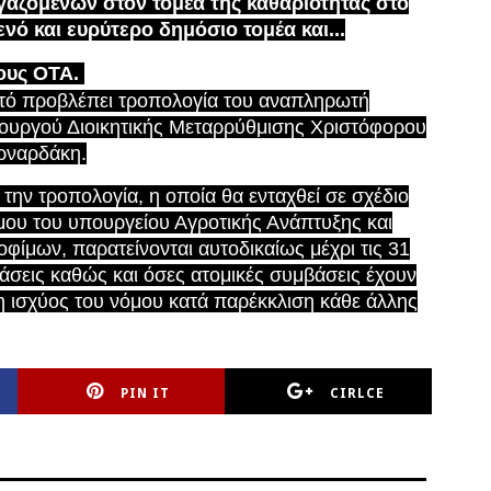
γαζομένων στον τομέα της καθαριότητας στο
ενό και ευρύτερο δημόσιο τομέα και...
ους ΟΤΑ.
τό προβλέπει τροπολογία του αναπληρωτή
ουργού Διοικητικής Μεταρρύθμισης Χριστόφορου
ρναρδάκη.
 την τροπολογία, η οποία θα ενταχθεί σε σχέδιο
μου του υπουργείου Αγροτικής Ανάπτυξης και
οφίμων, παρατείνονται αυτοδικαίως μέχρι τις 31
άσεις καθώς και όσες ατομικές συμβάσεις έχουν
ξη ισχύος του νόμου κατά παρέκκλιση κάθε άλλης
PIN IT
CIRLCE