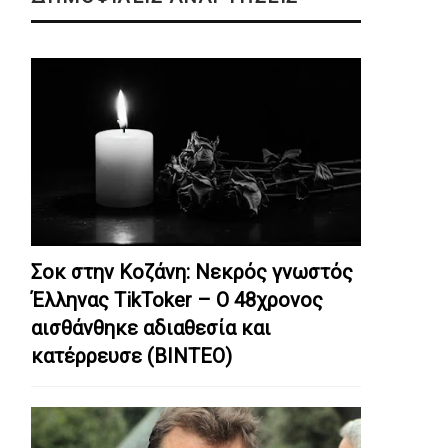
Σοκ στην Κοζάνη: Nεκρός γνωστός
Έλληνας TikToker – Ο 48χρονος
αισθάνθηκε αδιαθεσία και
κατέρρευσε (ΒΙΝΤΕΟ)