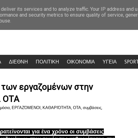
ης
Η Μύκονος πήρε φωτιά: Κίντμαν, Σαλντάνα και Κέιτι Πέρι έκαναν
deliver its services and to analyze traffic. Your IP address and 
ormance and security metrics to ensure quality of service, gene
abuse.
Α
ΔΙΕΘΝΗ
ΠΟΛΙΤΙΚΗ
ΟΙΚΟΝΟΜΙΑ
ΥΓΕΙΑ
SPOR
 των εργαζομένων στην
ι ΟΤΑ
μόσιο
,
ΕΡΓΑΖΌΜΕΝΟΙ
,
ΚΑΘΑΡΙΌΤΗΤΑ
,
ΟΤΑ
,
συμβάσεις
,
ρατείνονται για ένα χρόνο οι συμβάσεις