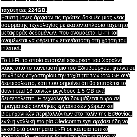
ταχύτητες 224GB.
Επιστήμονες άρχισαν τις πρώτες δοκιμές μιας νέας
ασύρματης τεχνολογίας με εκατονταπλάσια ταχύτητα
μεταφοράς δεδομένων, που ονομάζεται Li-Fi και
αναμένεται να φέρει την επανάσταση στη χρήση του
internet.
Το Li-Fi, το οποίο αποτελεί εφεύρεση του Χάραλντ
Χάας από το πανεπιστήμιο του Εδιμβούργου, φτάνει σε
συνθήκες εργαστηρίου την ταχύτητα των 224 GB ανά
δευτερόλεπτο, κάτι που σημαίνει ότι θα επιτρέπει το
download 18 ταινιών μεγέθους 1,5 GB ανά
δευτερόλεπτο. Η τεχνολογία δοκιμάζεται τώρα σε
πραγματικές συνθήκες εργασιακών χώρων και
βιομηχανικών περιβαλλόντων στο Ταλίν της Εσθονίας,
ενώ η γαλλική εταιρία Oledcomm έχει αρχίσει ήδη να
εγκαθιστά συστήματα Li-Fi σε κάποια τοπικά
νοσοκομεία. «Εχουμε ξεκινήσει κάποια πιλοτικά