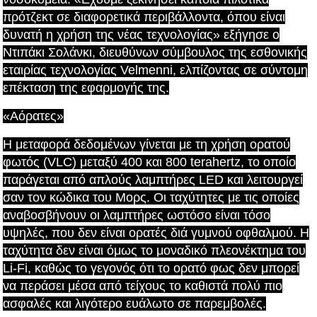
πρότζεκτ σε διαφορετικά περιβάλλοντα, όπου είναι
δυνατή η χρήση της νέας τεχνολογίας» εξήγησε ο
Ντιπάκι Σολάνκι, διευθύνων σύμβουλος της εσθονικής
εταιρίας τεχνολογίας Velmenni, ελπίζοντας σε σύντομη
επέκταση της εφαρμογής της.
«Αόρατες»
Η μεταφορά δεδομένων γίνεται με τη χρήση ορατού
φωτός (VLC) μεταξύ 400 και 800 terahertz, το οποίο
παράγεται από απλούς λαμπτήρες LED και λειτουργεί
σαν τον κώδικα του Μορς. Οι ταχύτητες με τις οποίες
αναβοσβήνουν οι λαμπτήρες ωστόσο είναι τόσο
υψηλές, που δεν είναι ορατές διά γυμνού οφθαλμού. Η
ταχύτητα δεν είναι όμως το μοναδικό πλεονέκτημα του
Li-Fi, καθώς το γεγονός ότι το ορατό φως δεν μπορεί
να περάσει μέσα από τείχους το καθιστά πολύ πιο
ασφαλές και λιγότερο ευάλωτο σε παρεμβολές.