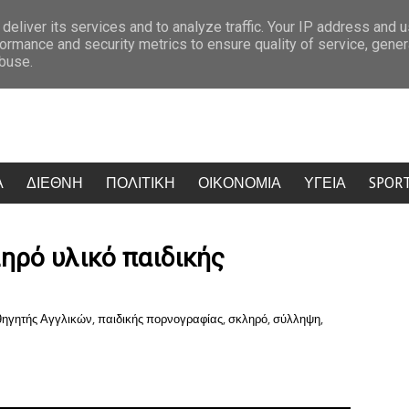
λό της
Η Μύκονος πήρε φωτιά: Κίντμαν, Σαλντάνα και Κέιτι Πέρι έκ
deliver its services and to analyze traffic. Your IP address and 
ormance and security metrics to ensure quality of service, gene
abuse.
Α
ΔΙΕΘΝΗ
ΠΟΛΙΤΙΚΗ
ΟΙΚΟΝΟΜΙΑ
ΥΓΕΙΑ
SPOR
ηρό υλικό παιδικής
θηγητής Αγγλικών
,
παιδικής πορνογραφίας
,
σκληρό
,
σύλληψη
,