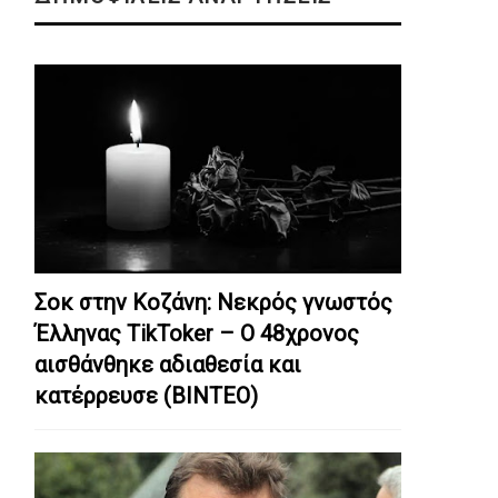
Σοκ στην Κοζάνη: Nεκρός γνωστός
Έλληνας TikToker – Ο 48χρονος
αισθάνθηκε αδιαθεσία και
κατέρρευσε (ΒΙΝΤΕΟ)