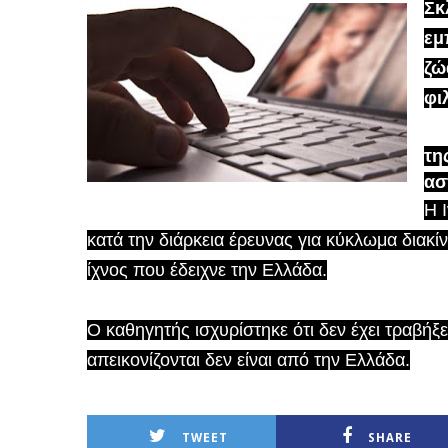
Σκ
εμ
ζώ
φι
τη
ασ
Η 
κατά την διάρκεια έρευνας για κύκλωμα διακ
ίχνος που έδειχνε την Ελλάδα.
Ο καθηγητής ισχυρίστηκε ότι δεν έχει τραβήξει 
απεικονίζονται δεν είναι από την Ελλάδα.
TWEET
SHARE