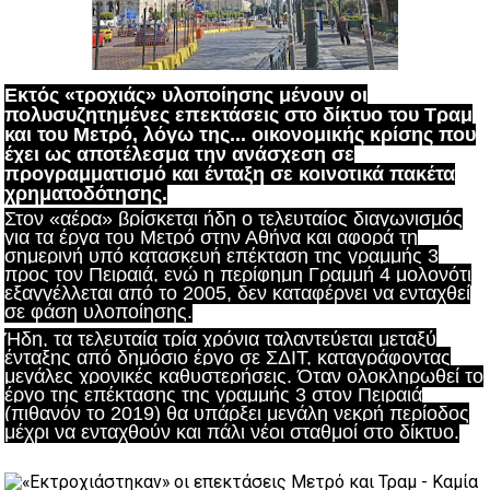
Εκτός «τροχιάς» υλοποίησης μένουν οι
πολυσυζητημένες επεκτάσεις στο δίκτυο του Τραμ
και του Μετρό, λόγω της...
οικονομικής κρίσης που
έχει ως αποτέλεσμα την ανάσχεση σε
προγραμματισμό και ένταξη σε κοινοτικά πακέτα
χρηματοδότησης.
Στον «αέρα» βρίσκεται ήδη ο τελευταίος διαγωνισμός
για τα έργα του Μετρό στην Αθήνα και αφορά τη
σημερινή υπό κατασκευή επέκταση της γραμμής 3
προς τον Πειραιά, ενώ η περίφημη Γραμμή 4 μολονότι
εξαγγέλλεται από το 2005, δεν καταφέρνει να ενταχθεί
σε φάση υλοποίησης.
Ήδη, τα τελευταία τρία χρόνια ταλαντεύεται μεταξύ
ένταξης από δημόσιο έργο σε ΣΔΙΤ, καταγράφοντας
μεγάλες χρονικές καθυστερήσεις. Όταν ολοκληρωθεί το
έργο της επέκτασης της γραμμής 3 στον Πειραιά
(πιθανόν το 2019) θα υπάρξει μεγάλη νεκρή περίοδος
μέχρι να ενταχθούν και πάλι νέοι σταθμοί στο δίκτυο.