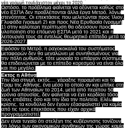
Ωστόσο, το πρόβλημα φαίνεται να οξύνεται καθώς στο
νέο ΕΣΠΑ δεν προβλέπονται άλλα έργα Μετρό, λόγω
στενότητας. Οι επεκτάσεις που μελετώνται προς Ίλιον,
Γλυφάδα (γραμμή 2) και προς Νέα Ερυθραία (γραμμή
1) στην καλύτερη περίπτωση θα οδεύσουν προς
υλοποίηση στο επόμενο ΕΣΠΑ μετά το 2021 και η
λειτουργία τους σε εντελώς θεωρητικό επίπεδο μετά το
2026-2027.
Εφόσον το Μετρό, η ραχοκοκαλιά του συστήματος
μεταφορών δεν θα μεγαλώνει με συνηθισμένους για
την πόλη ρυθμούς, τότε μοιραία το υπάρχον σύστημα
θα επιδεινώνεται με το επίπεδο κορεσμού να είναι όλο
και πιο μεγάλο.
Εκτος η Αθήνα
Την ίδια στιγμή, εκτός.... χάραξης παραμένει και το
Τραμ της Αθήνας, ένα μέσο το οποίο αν και μπήκε στη
ζωή των Αθηναίων το 2014, μετά από περίπου 50
χρόνια απουσίας, δεν φαίνεται να έχει κερδίσει τόσο
τους επιβάτες όσο και την ίδια την πολιτεία. Ελέω
κρίσης, τα κονδύλια δεν έχουν εξασφαλιστεί για καμία
από τις τρεις επεκτάσεις που είχαν αρχικά
προγραμματιστεί.
Δεν είναι τυχαίο ότι στελέχη της κυβέρνησης τονίζουν
ότι λόγω των οικονομικών συνθηκών της χώρας καμία