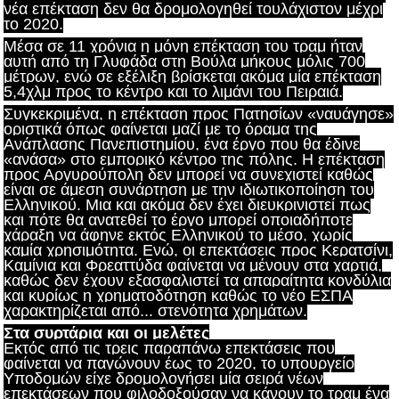
νέα επέκταση δεν θα δρομολογηθεί τουλάχιστον μέχρι
το 2020.
Μέσα σε 11 χρόνια η μόνη επέκταση του τραμ ήταν
αυτή από τη Γλυφάδα στη Βούλα μήκους μόλις 700
μέτρων, ενώ σε εξέλιξη βρίσκεται ακόμα μία επέκταση
5,4χλμ προς το κέντρο και το λιμάνι του Πειραιά.
Συγκεκριμένα, η επέκταση προς Πατησίων «ναυάγησε»
οριστικά όπως φαίνεται μαζί με το όραμα της
Ανάπλασης Πανεπιστημίου, ένα έργο που θα έδινε
«ανάσα» στο εμπορικό κέντρο της πόλης. Η επέκταση
προς Αργυρούπολη δεν μπορεί να συνεχιστεί καθώς
είναι σε άμεση συνάρτηση με την ιδιωτικοποίηση του
Ελληνικού. Μια και ακόμα δεν έχει διευκρινιστεί πως
και πότε θα ανατεθεί το έργο μπορεί οποιαδήποτε
χάραξη να άφηνε εκτός Ελληνικού το μέσο, χωρίς
καμία χρησιμότητα. Ενώ, οι επεκτάσεις προς Κερατσίνι,
Καμίνια και Φρεαττύδα φαίνεται να μένουν στα χαρτιά,
καθώς δεν έχουν εξασφαλιστεί τα απαραίτητα κονδύλια
και κυρίως η χρηματοδότηση καθώς το νέο ΕΣΠΑ
χαρακτηρίζεται από... στενότητα χρημάτων.
Στα συρτάρια και οι μελέτες
Εκτός από τις τρεις παραπάνω επεκτάσεις που
φαίνεται να παγώνουν έως το 2020, το υπουργείο
Υποδομών είχε δρομολογήσει μία σειρά νέων
επεκτάσεων που φιλοδοξούσαν να κάνουν το τραμ ένα