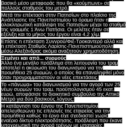
βασικό μέσο μεταφοράς που θα «κούμπωνε» σε
πολλούς σταθμούς του μετρό.
Μετά την επέκταση στην Πατησίων στο πλαίσιο της
Ανάπλασης της Πανεπιστημίου το όραμα ήταν η
ολοκληρωτική κατάληψη της Πατησίων μέχρι το σταθμό
της γραμμής 1 Άνω Πατήσια. Οι μελέτες ήταν σε
εξέλιξη και το μήκος του έργου είναι 4,2 χλμ.
Επίσης η επέκταση Συγγρού/Φιξ-Τροκαντερό αλλά και
η επέκταση Σταθμός Λαρίσης-Πανεπιστημιούπολη
μέσω Αλεξάνδρας ακόμα αναζητούν χρηματοδότηση.
Ξεμένει και από... συρμούς
Άλλο ένα μεγάλο πρόβλημα στη λειτουργία του τραμ
αποτελεί η ακύρωση του διαγωνισμού για την
προμήθεια 25 συρμών, ο οποίος θα επαναληφθεί μόνο
όταν προγραμματιστούν οι νέες επεκτάσεις.
Το «πάγωμα» του διαγωνισμού για την αγορά των 25
νέων συρμών του τραμ, προϋπολογισμού 45 εκατ.
ευρώ, αποφάσισε το διοικητικό συμβούλιο της Αττικό
Μετρό για δύο βασικούς λόγους:
H κατάργηση του έργου της Πανεπιστημίου
απελευθερώνει τις επιλογές της εταιρείας για την
προμήθεια καθώς το έργο είχε σχεδιαστεί χωρίς
εναέριο δίκτυο ηλεκτροδότησης, πρόβλεψη που έκανε
υποχρεωτική την αγορά τρένων με μπαταρίες.