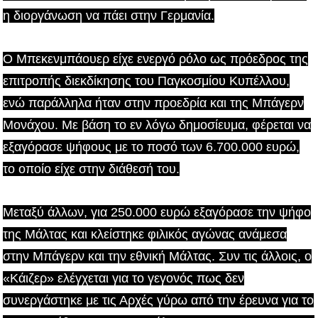
η διοργάνωση να πάει στην Γερμανία.
Ο Μπεκενμπάουερ είχε ενεργό ρόλο ως πρόεδρος της
επιτροπής διεκδίκησης του Παγκοσμίου Κυπέλλου,
ενώ παράλληλα ήταν στην προεδρία και της Μπάγερν
Μονάχου. Με βάση το εν λόγω δημοσίευμα, φέρεται να
εξαγόρασε ψήφους με το ποσό των 6.700.000 ευρώ,
το οποίο είχε στην διάθεσή του.
Μεταξύ άλλων, για 250.000 ευρώ εξαγόρασε την ψήφο
της Μάλτας και κλείστηκε φιλικός αγώνας ανάμεσα
στην Μπάγερν και την εθνική Μάλτας. Συν τις άλλοις, ο
«Κάιζερ» ελέγχεται για το γεγονός πως δεν
συνεργάστηκε με τις Αρχές γύρω από την έρευνα για το