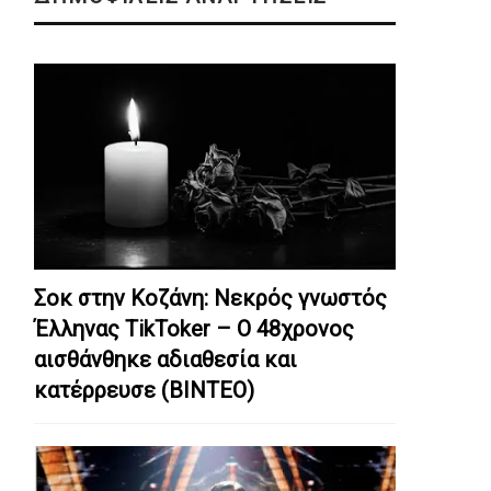
Σοκ στην Κοζάνη: Nεκρός γνωστός
Έλληνας TikToker – Ο 48χρονος
αισθάνθηκε αδιαθεσία και
κατέρρευσε (ΒΙΝΤΕΟ)