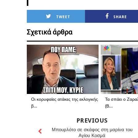
TWEET
SHARE
Σχετικά άρθρα
Οι κορυφαίες ατάκες της εκλογικής
Τα σπάει ο Ζαραλ
β...
(Β...
PREVIOUS
Μπουρλότο σε σκάφος στη μαρίνα του
Αγίου Κοσμά