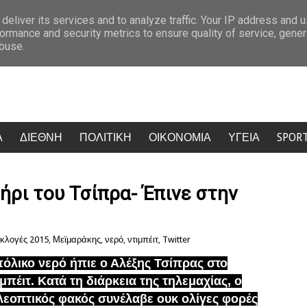
 οδηγού του φορτηγού
Marfin: Ανατροπή με την 46χρονη υποστηρίζει
deliver its services and to analyze traffic. Your IP address and 
ormance and security metrics to ensure quality of service, gene
abuse.
Α
ΔΙΕΘΝΗ
ΠΟΛΙΤΙΚΗ
ΟΙΚΟΝΟΜΙΑ
ΥΓΕΙΑ
SPOR
ήρι του Τσίπρα- Έπινε στην
εκλογές 2015
,
Μεϊμαράκης
,
νερό
,
ντιμπέιτ
,
Twitter
όλικο νερό ήπιε ο Αλέξης Τσίπρας στο
ιμπέιτ.
Κατά τη διάρκεια της τηλεμαχίας, ο
λεοπτικός φακός συνέλαβε ουκ ολίγες φορές