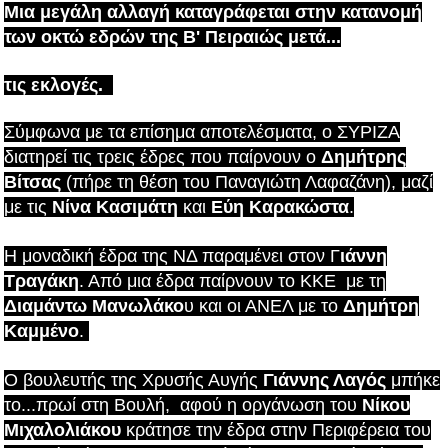
Μια μεγάλη αλλαγή καταγράφεται στην κατανομή
των οκτώ εδρών της Β' Πειραιώς μετά...
τις εκλογές.
Σύμφωνα με τα επίσημα αποτελέσματα, ο ΣΥΡΙΖΑ
διατηρεί τις τρεις έδρες που παίρνουν ο
Δημήτρης
Βίτσας
(πήρε τη θέση του Παναγιώτη Λαφαζάνη), μαζί
με τις
Νίνα Κασιμάτη
και
Εύη Καρακώστα
.
Η μοναδική έδρα της ΝΔ παραμένει στον Γ
ιάννη
Τραγάκη
. Από μια έδρα παίρνουν το ΚΚΕ με τη
Διαμάντω Μανωλάκο
υ και οι ΑΝΕΛ με το
Δημήτρη
Καμμένο
.
Ο βουλευτής της Χρυσής Αυγής
Γιάννης Λαγός
μπήκε
το...πρωί στη Βουλή, αφού η οργάνωση του
Νίκου
Μιχαλολιάκου
κράτησε την έδρα στην Περιφέρεια του