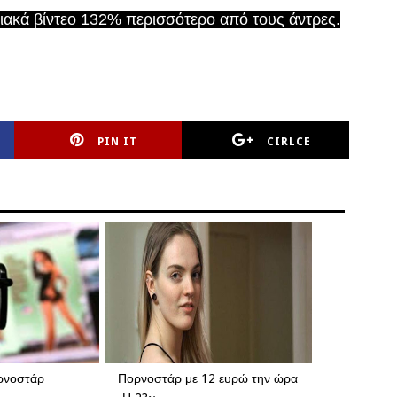
βιακά βίντεο 132% περισσότερο από τους άντρες.
PIN IT
CIRLCE
ρνοστάρ
Πορνοστάρ με 12 ευρώ την ώρα