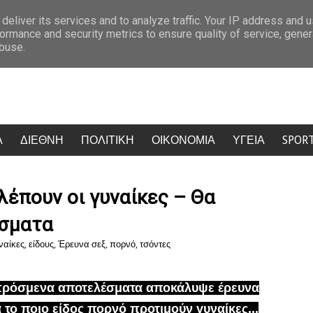
: Κίντμαν, Σαλντάνα και Κέιτι Πέρι έκαναν την Ψαρρού να σταματήσει να αναπ
deliver its services and to analyze traffic. Your IP address and 
ormance and security metrics to ensure quality of service, gene
abuse.
Α
ΔΙΕΘΝΗ
ΠΟΛΙΤΙΚΗ
ΟΙΚΟΝΟΜΙΑ
ΥΓΕΙΑ
SPOR
βλέπουν οι γυναίκες – Θα
έσματα
ναίκες
,
είδους
,
Έρευνα σεξ
,
πορνό
,
τσόντες
ρόσμενα αποτελέσματα αποκάλυψε έρευνα
α το ποιο είδος πορνό προτιμούν γυναίκες...