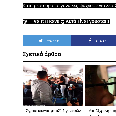
Κατά μέσο όρο, οι γυναίκες ψάχνουν για λεσ
@ Τι να πει κανείς; Αυτά είναι γούστα!!!
TWEET
SHARE
Σχετικά άρθρα
Άγριος καυγάς μεταξύ 5 γυναικών
Μια 23χρονη πο