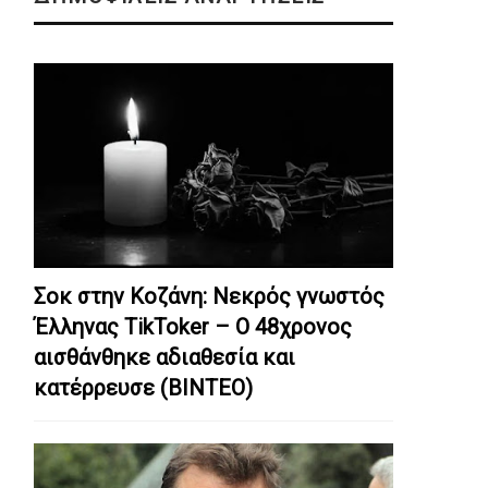
Σοκ στην Κοζάνη: Nεκρός γνωστός
Έλληνας TikToker – Ο 48χρονος
αισθάνθηκε αδιαθεσία και
κατέρρευσε (ΒΙΝΤΕΟ)