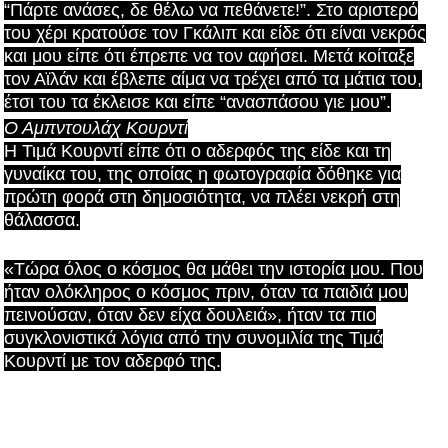
“Πάρτε ανάσες, δε θέλω να πεθάνετε!”. Στο αριστερό
του χέρι κρατούσε τον Γκάλιπ και είδε ότι είναι νεκρός
και μου είπε ότι έπρεπε να τον αφήσει. Μετά κοίταξε
τον Αϊλάν και έβλεπε αίμα να τρέχει από τα μάτια του,
έτσι του τα έκλεισε και είπε “ανασπάσου γιε μου”.
Ο Αμπντουλάχ Κουρντί
Η Τιμά Κουρντί είπε ότι ο αδερφός της είδε και τη
γυναίκα του, της οποίας η φωτογραφία δόθηκε για
πρώτη φορά στη δημοσιότητα, να πλέει νεκρή στη
θάλασσα.
«Τώρα όλος ο κόσμος θα μάθει την ιστορία μου. Που
ήταν ολόκληρος ο κόσμος πριν, όταν τα παιδιά μου
πεινούσαν, όταν δεν είχα δουλειά», ήταν τα πιο
συγκλονιστικά λόγια από την συνομιλία της Τιμά
Κουρντί με τον αδερφό της.