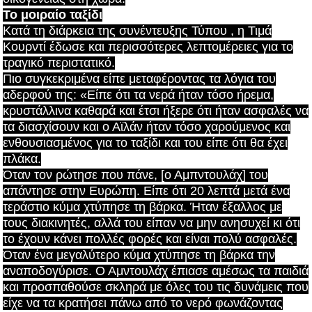
Το μοιραίο ταξίδι
Κατά τη διάρκεια της συνέντευξης Τύπου , η Τιμά
Κουρντί έδωσε και περισσότερες λεπτομέρειες για το
τραγικό περιστατικό.
Πιο συγκεκριμένα είπε μεταφέροντας τα λόγια του
αδερφού της: «Είπε ότι τα νερά ήταν τόσο ήρεμα,
κρυστάλλινα καθαρά και έτσι ήξερε ότι ήταν ασφαλές να
τα διασχίσουν και ο Αϊλάν ήταν τόσο χαρούμενος και
ενθουσιασμένος για το ταξίδι και του είπε ότι θα έχει
πλάκα.
Όταν τον ρώτησε που πάνε, [ο Αμπντουλάχ] του
απάντησε στην Ευρώπη. Είπε ότι 20 λεπτά μετά ένα
τεράστιο κύμα χτύπησε τη βάρκα. Ήταν έξαλλος με
τους διακινητές, αλλά του είπαν να μην ανησυχεί κι ότι
το έχουν κάνει πολλές φορές και είναι πολύ ασφαλές.
Όταν ένα μεγαλύτερο κύμα χτύπησε τη βάρκα την
αναποδογύρισε. Ο Αμντουλάχ έπιασε αμέσως τα παιδιά
και προσπαθούσε σκληρά με όλες του τις δυνάμεις που
είχε να τα κρατήσει πάνω από το νερό φωνάζοντας