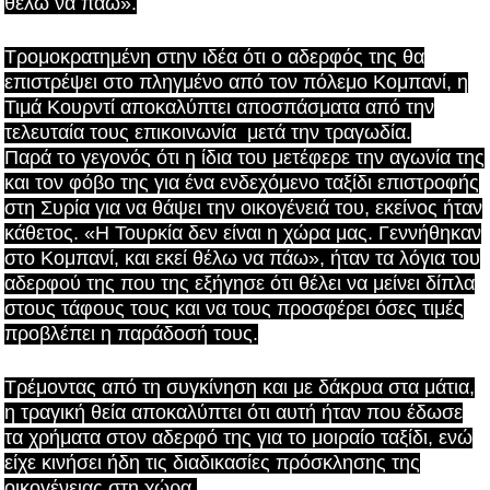
θέλω να πάω».
Τρομοκρατημένη στην ιδέα ότι ο αδερφός της θα
επιστρέψει στο πληγμένο από τον πόλεμο Κομπανί, η
Τιμά Κουρντί αποκαλύπτει αποσπάσματα από την
τελευταία τους επικοινωνία μετά την τραγωδία.
Παρά το γεγονός ότι η ίδια του μετέφερε την αγωνία της
και τον φόβο της για ένα ενδεχόμενο ταξίδι επιστροφής
στη Συρία για να θάψει την οικογένειά του, εκείνος ήταν
κάθετος. «Η Τουρκία δεν είναι η χώρα μας. Γεννήθηκαν
στο Κομπανί, και εκεί θέλω να πάω», ήταν τα λόγια του
αδερφού της που της εξήγησε ότι θέλει να μείνει δίπλα
στους τάφους τους και να τους προσφέρει όσες τιμές
προβλέπει η παράδοσή τους.
Τρέμοντας από τη συγκίνηση και με δάκρυα στα μάτια,
η τραγική θεία αποκαλύπτει ότι αυτή ήταν που έδωσε
τα χρήματα στον αδερφό της για το μοιραίο ταξίδι, ενώ
είχε κινήσει ήδη τις διαδικασίες πρόσκλησης της
οικογένειας στη χώρα.