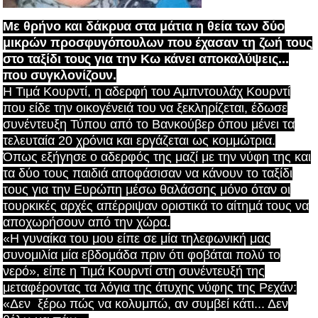
Με θρήνο και δάκρυα στα μάτια η θεία των δύο
μικρών προσφυγόπουλων που έχασαν τη ζωή τους
στο ταξίδι τους για την Κω κάνει αποκαλύψεις...
που συγκλονίζουν.
Η Τιμά Κουρντί, η αδερφή του Αμπντουλάχ Κουρντί
που είδε την οικογένειά του να ξεκληρίζεται, έδωσε
συνέντευξη Τύπου από το Βανκούβερ όπου μένει τα
τελευταία 20 χρόνια και εργάζεται ως κομμώτρια.
Όπως εξήγησε ο αδερφός της μαζί με την νύφη της και
τα δύο τους παιδιά αποφάσισαν να κάνουν το ταξίδι
τους για την Ευρώπη μέσω θαλάσσης μόνο όταν οι
τουρκικές αρχές απέρριψαν οριστικά το αίτημά τους να
αποχωρήσουν από την χώρα.
«Η γυναίκα του μου είπε σε μία τηλεφωνική μας
συνομιλία μία εβδομάδα πριν ότι φοβάται πολύ το
νερό», είπε η Τιμά Κουρντί στη συνέντευξή της
μεταφέροντας τα λόγια της άτυχης νύφης της Ρεχάν:
«Δεν ξέρω πώς να κολυμπώ, αν συμβεί κάτι... Δεν