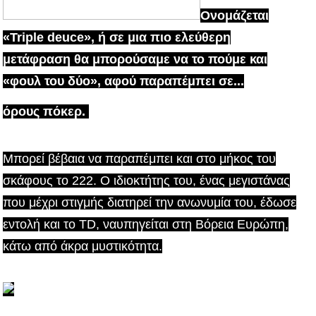
Ονομάζεται
«Triple deuce», ή σε μια πιο ελεύθερη
μετάφραση θα μπορούσαμε να το πούμε και
«φουλ του δύο», αφού παραπέμπει σε...
όρους πόκερ.
Μπορεί βέβαια να παραπέμπει και στο μήκος του
σκάφους το 222. Ο ιδιοκτήτης του, ένας μεγιστάνας
που μέχρι στιγμής διατηρεί την ανωνυμία του, έδωσε
εντολή και το TD, ναυπηγείται στη Βόρεια Ευρώπη,
κάτω από άκρα μυστικότητα.