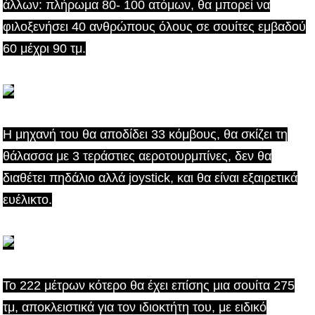
άλλων: πλήρωμα 80- 100 ατόμων, θα μπορεί να
φιλοξενήσει 40 ανθρώπους όλους σε σουίτες εμβαδού
60 μέχρι 90 τμ.
Η μηχανή του θα αποδίδει 33 κόμβους, θα σκίζει τη
θάλασσα με 3 τεράστιες αεροτουρμπίνες, δεν θα
διαθέτει πηδάλιο αλλά joystick, και θα είναι εξαιρετικά
ευέλικτο.
Το 222 μέτρων κότερο θα έχει επίσης μια σουίτα 275
τμ, αποκλειστικά για τον ιδιοκτήτη του, με ειδικό