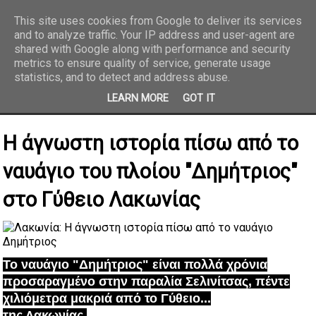
This site uses cookies from Google to deliver its services
and to analyze traffic. Your IP address and user-agent are
REPORTAZ NET
shared with Google along with performance and security
metrics to ensure quality of service, generate usage
statistics, and to detect and address abuse.
LEARN MORE
GOT IT
Η άγνωστη ιστορία πίσω από το
ναυάγιο του πλοίου "Δημήτριος"
στο Γύθειο Λακωνίας
Το ναυάγιο "Δημήτριος" είναι πολλά χρόνια
προσαραγμένο στην παραλία Σελινίτσας, πέντε
χιλιόμετρα μακριά από το Γύθειο...
της Λακωνίας.