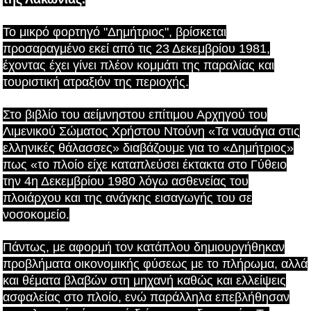
Το μικρό φορτηγό "Δημήτριος", βρίσκεται
προσαραγμένο εκεί από τις 23 Δεκεμβρίου 1981,
έχοντας έχει γίνει πλέον κομμάτι της παραλίας και
τουριστική ατραξιόν της περιοχής.
Στο βιβλίο του αείμνηστου επίτιμου Αρχηγού του
Λιμενικού Σώματος Χρήστου Ντούνη «Τα ναυάγια στις
ελληνικές θάλασσες» διαβάζουμε για το «Δημήτριος»
πως «το πλοίο είχε καταπλεύσει έκτακτα στο Γύθειο
την 4η Δεκεμβρίου 1980 λόγω ασθενείας του
πλοιάρχου και της ανάγκης εισαγωγής του σε
νοσοκομείο.
Πάντως, με αφορμή τον κατάπλου δημιουργήθηκαν
προβλήματα οικονομικής φύσεως με το πλήρωμα, αλλά
και θέματα βλαβών στη μηχανή καθώς και ελλείψεις
ασφαλείας στο πλοίο, ενώ παράλληλα επεβλήθησαν