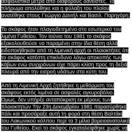
ασφαλιστικά μέτρα από διάφορους δανειστές. Το
πλήρωμα απολύθηκε και η φύλαξη του πλοίου
ανατέθηκε στους Γεώργιο Δανιήλ και Βασιλ. Παρηγόρη.
Το σκάφος ήταν πλαγιοδετημένο στο εσωτερικό του
λιμένα Γυθείου. Τον Ιούνιο του 1981 το σκάφος
εξακολουθούσε να παραμένει στην ίδια θέση αλλά
ειδοποιήθηκαν από τη λιμενική αρχή οι πλοιοκτήτες ότι
το σκάφος κατέστη επικίνδυνο λόγω αποκοπής των
κάβων ενώ συγχρόνων είχε πάρει κλίση προς τη δεξιά
πλευρά από την εισροή υδάτων στα κύτη του.
Από τη Λιμενική Αρχή ζητήθηκε η μεθόρμιση του
σκάφους εκτός λιμένα σε ασφαλές αγκυροβόλιο.
Όμως, δεν υπήρξε ανταπόκριση εκ μέρους των
πλοιοκτητών Την 23η Δεκεμβρίου 1981 παρασύρθηκε
πάλι και προσάραξε αυτή τη φορά στη θέση Βαλτάκι
του Λακωνικού κόλπου περί τα 3 μίλια βορειοανατολικά
του Γυθείου. Εκεί το σκάφος εγκαταλείφθηκε χωρίς να