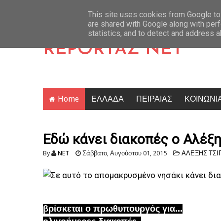
εια και θα πάει στο Βέλγιο να κυνηγήσει την πρόκριση
Latest News
Κρίση στο κ
This site uses cookies from Google to 
are shared with Google along with perf
statistics, and to detect and address 
REPORTAZ NET
Home
ΕΛΛΑΔΑ
ΠΕΙΡΑΙΑΣ
ΚΟΙΝΩΝΙ
Εδώ κάνει διακοπές ο Αλέξ
By
NET
Σάββατο, Αυγούστου 01, 2015
ΑΛΕΞΗΣ ΤΣΙ
βρίσκεται ο πρωθυπουργός για...