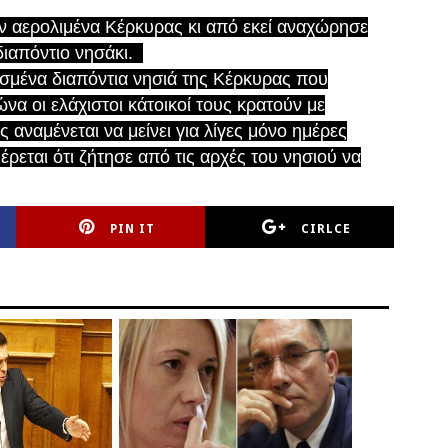
ν αερολιμένα Κέρκυρας κι από εκεί αναχώρησε
διαπόντιο νησάκι.
υσμένα διαπόντια νησιά της Κέρκυρας που
να οι ελάχιστοι κάτοικοί τους κρατούν με
αναμένεται να μείνει για λίγες μόνο ημέρες
ρεται ότι ζήτησε από τις αρχές του νησιού να
PIN IT
CIRLCE