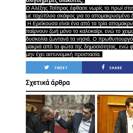
ολιγοήμερες διακοπές.
Ο Αλέξης Τσίπρας έφθασε νωρίς το πρωί στο
με ταχύπλοο σκάφος για το απομακρυσμένο 
Η Ερείκουσα είναι ένα από τα τρία απομακρ
παίρνουν ζωή μόνο το καλοκαίρι, ενώ το χειμώ
δυσκολία ζωντανά τα νησιά. Ο πρωθυπουργός 
μακριά από τα φώτα της δημοσιότητας, ενώ φέ
μην έχει αστυνομική προστασία.
TWEET
SHARE
Σχετικά άρθρα