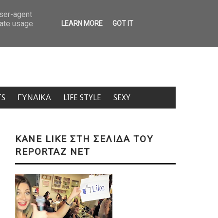
σύστημα αποφάσεων
Πανάκριβα τα εισιτήρια για μετακίνηση από νησί
user-agent
rate usage
LEARN MORE
GOT IT
TS
ΓΥΝΑΙΚΑ
LIFE STYLE
SEXY
KANE LIKE ΣΤΗ ΣΕΛΙΔΑ ΤΟΥ
REPORTAZ NET