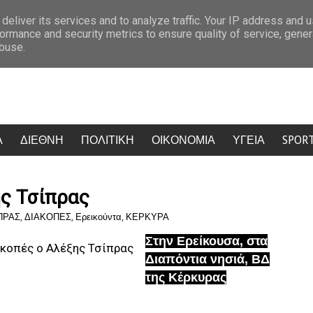
όμμα Καρυστιανού: Δύο ακόμη στελέχη αποχωρούν καταγγέλλοντας κλειστό 
deliver its services and to analyze traffic. Your IP address and 
ormance and security metrics to ensure quality of service, gene
abuse.
Α
ΔΙΕΘΝΗ
ΠΟΛΙΤΙΚΗ
ΟΙΚΟΝΟΜΙΑ
ΥΓΕΙΑ
SPOR
ης Τσίπρας
ΠΡΑΣ
,
ΔΙΑΚΟΠΕΣ
,
Ερεικούντα
,
ΚΕΡΚΥΡΑ
Στην Ερείκουσα, στα
Διαπόντια νησιά, ΒΔ
της Κέρκυρας