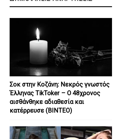
Σοκ στην Κοζάνη: Nεκρός γνωστός
Έλληνας TikToker – Ο 48χρονος
αισθάνθηκε αδιαθεσία και
κατέρρευσε (ΒΙΝΤΕΟ)