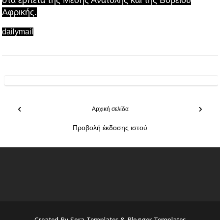
Αφρικής.
dailymail
‹
›
Αρχική σελίδα
Προβολή έκδοσης ιστού
Created By
Sora Templates
&
Blogger Templates