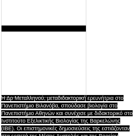
Η Δρ Μεταλληνού, μεταδιδακτορική ερευνήτρια στο
Πανεπιστήμιο Βιλανόβα, σπούδασε βιολογία στο
Πανεπιστήμιο Αθηνών και συνέχισε με διδακτορικό στο
Ινστιτούτο Εξελικτικής Βιολογίας της Βαρκελώνης
(IBE). Οι επιστημονικές δημοσιεύσεις της εστιάζονταν
στα ερπετά της Μέσης Ανατολής και της Βορείου