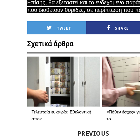
Επίσης, θα εξεταστεί και το ενδεχόμενο παρ
που διαθέτουν θυρίδες, σε περίπτωση που π
TWEET
SHARE
Σχετικά άρθρα
Τελευταία ευκαιρία: Εθελοντική
«Πόθεν έσχες» γι
αποκ...
το ...
PREVIOUS