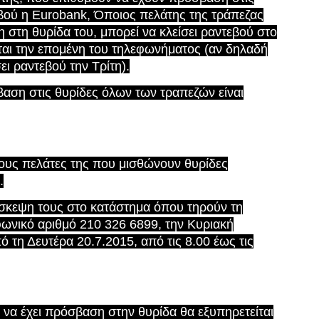
τεβού η Eurobank, Όποιος πελάτης της τράπεζας
 στη θυρίδα του, μπορεί να κλείσει ραντεβού στο
ται την επομένη του τηλεφωνήματος (αν δηλαδή
ει ραντεβού την Τρίτη).
βαση στις θυρίδες όλων των τραπεζών είναι
τους πελάτες της που μισθώνουν θυρίδες
.
σκεψη τους στο κατάστημα όπου τηρούν τη
φωνικό αριθμό 210 326 6899, την Κυριακή
πό τη Δευτέρα 20.7.2015, από τις 8.00 έως τις
 να έχει πρόσβαση στην θυρίδα θα εξυπηρετείται