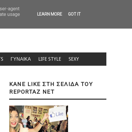
ουρίστας ρώτησε πόσο κοστίζει ανήλικο κορίτσι – «Πόσα θέλεις;» (ΒΙΝΤΕΟ)
user-agent
rate usage
LEARN MORE
GOT IT
TS
ΓΥΝΑΙΚΑ
LIFE STYLE
SEXY
KANE LIKE ΣΤΗ ΣΕΛΙΔΑ ΤΟΥ
REPORTAZ NET