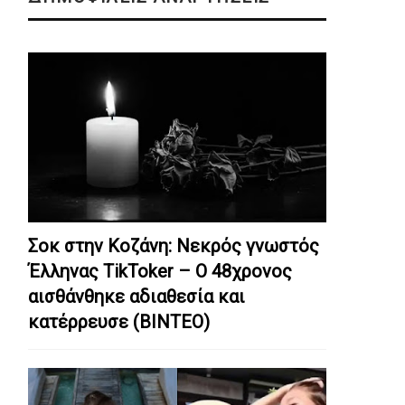
Σοκ στην Κοζάνη: Nεκρός γνωστός
Έλληνας TikToker – Ο 48χρονος
αισθάνθηκε αδιαθεσία και
κατέρρευσε (ΒΙΝΤΕΟ)