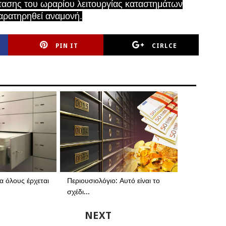
άτασης του ωραρίου λειτουργίας καταστημάτων
αρατηρηθεί αναμονή.
PIN IT
CIRLCE
α όλους έρχεται
Περιουσιολόγιο: Αυτό είναι το
σχέδι...
NEXT