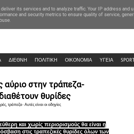
ά από ΠΑΣΟΚ, ΕΛΑΣ, ΣΥΡΙΖΑ και Νέα Αριστερα
Σάλος στην Κρήτη: Τ
deliver its services and to analyze traffic. Your IP address and 
ormance and security metrics to ensure quality of service, gene
abuse.
Α
ΔΙΕΘΝΗ
ΠΟΛΙΤΙΚΗ
ΟΙΚΟΝΟΜΙΑ
ΥΓΕΙΑ
SPOR
ς αύριο στην τράπεζα-
διαθέτουν θυρίδες
ρές
,
τράπεζα- Αυτές είναι οι οδηγίες
εύθερη και χωρίς περιορισμούς θα είναι η
όσβαση στις τραπεζικές θυρίδες όλων των