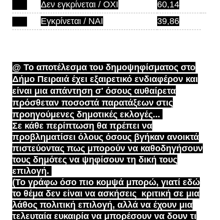
Δεν εγκρίνεται / ΟΧΙ
60,14
Εγκρίνεται / ΝΑΙ
39,86
@ Το αποτέλεσμα του δημοψηφίσματος στο
Δήμο Πειραιά έχει εξαιρετικό ενδιαφέρον και
είναι μια απάντηση σ' όσους αυθαίρετα
πρόσθεταν ποσοστά παρατάξεων στις
προηγούμενες δημοτικές εκλογές...
Σε κάθε περίπτωση θα πρέπει να
προβληματίσει όλους όσους βγήκαν ανοικτά
πιστεύοντας πως μπορούν να καθοδηγήσουν
τους δημότες να ψηφίσουν τη δική τους
επιλογή.
Δήμος
Πειραιώς
(Το γράφω όσο πιο κομψά μπορώ, γιατί εδώ
το θέμα δεν είναι να ασκήσεις κριτική σε μια
λάθος πολιτική επιλογή, αλλά να έχουν μια
τελευταία ευκαιρία να μπορέσουν να δουν τι