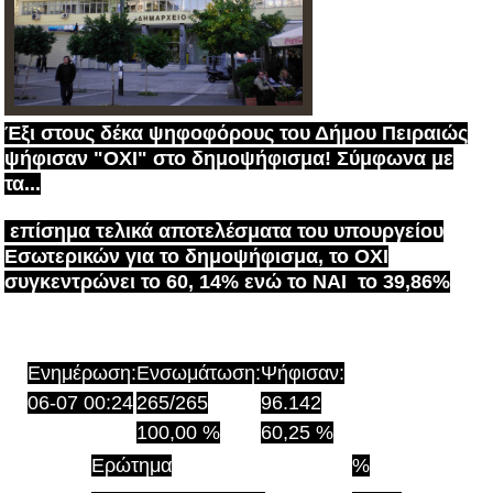
Έξι στους δέκα ψηφοφόρους του Δήμου Πειραιώς
ψήφισαν "ΟΧΙ" στο δημοψήφισμα! Σύμφωνα με
τα...
επίσημα τελικά αποτελέσματα του υπουργείου
Εσωτερικών για το δημοψήφισμα, το ΟΧΙ
συγκεντρώνει το 60, 14% ενώ το ΝΑΙ το 39,86%
Ενημέρωση
:
Ενσωμάτωση
:
Ψήφισαν
:
06-07 00:24
265/265
96.142
100,00 %
60,25 %
Ερώτημα
%