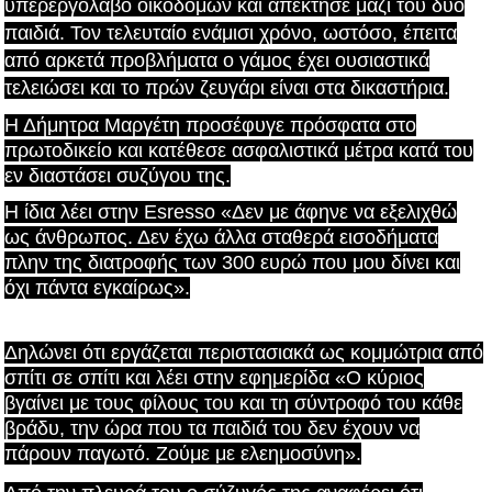
υπερεργολάβο οικοδομών και απέκτησε μαζί του δύο
παιδιά. Τον τελευταίο ενάμισι χρόνο, ωστόσο, έπειτα
από αρκετά προβλήματα ο γάμος έχει ουσιαστικά
τελειώσει και το πρών ζευγάρι είναι στα δικαστήρια.
Η Δήμητρα Μαργέτη προσέφυγε πρόσφατα στο
πρωτοδικείο και κατέθεσε ασφαλιστικά μέτρα κατά του
εν διαστάσει συζύγου της.
Η ίδια λέει στην Esresso «Δεν με άφηνε να εξελιχθώ
ως άνθρωπος. Δεν έχω άλλα σταθερά εισοδήματα
πλην της διατροφής των 300 ευρώ που μου δίνει και
όχι πάντα εγκαίρως».
Δηλώνει ότι εργάζεται περιστασιακά ως κομμώτρια από
σπίτι σε σπίτι και λέει στην εφημερίδα «Ο κύριος
βγαίνει με τους φίλους του και τη σύντροφό του κάθε
βράδυ, την ώρα που τα παιδιά του δεν έχουν να
πάρουν παγωτό. Ζούμε με ελεημοσύνη».