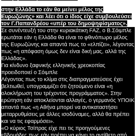
στην Ελλάδα το εάν θα μείνει μέλος της
Ευρωζώνης» και λέει ότι ο ίδιος είχε συμβουλεύσει
τον Γ.Παπανδρέου «υπέρ του δημοψηφίσματος».
Σε συνέντευξή του στην κυριακάτικη FAZ, ο Β.Σόιμπλε
ερωτάται εάν η Ελλάδα θα είναι το φθινόπωρο μέλος
της Ευρωζώνης και απαντά πως το «ελπίζει», λέγοντας
πως «η απόφαση όμως δεν είναι δική μας, αλλά της
Ελλάδας».
Για κίνδυνο ξαφνικής ελληνικής χρεοκοπίας
προειδοποιεί ο Σόιμπλε
Λέγοντας πως το κλίμα στις διαπραγματεύσεις έχει
βελτιωθεί, υπογραμμίζει ότι ζητούμενο είναι «η
ολοκλήρωση του τρέχοντος προγράμματος». Στην
ερώτηση εάν αποκλείονται αλλαγές, ο γερμανός ΥΠΟΙΚ
απαντά πως «η Αθήνα μπορεί να αντικαταστήσει
μεταρρυθμίσεις με άλλες ισοδύναμες, αλλά θα πρέπει
και να τις εφαρμόσει».
«Ο κύριος Τσίπρας είχε πει τις προηγούμενες
εβδομάδες πως εάν πρέπει να κάνει το αντίθετο από