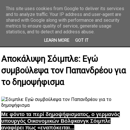
This site uses cookies from Google to deliver its services
and to analyze traffic. Your IP address and user-agent are
REPORTAZ NET
shared with Google along with performance and security
metrics to ensure quality of service, generate usage
statistics, and to detect and address abuse.
LEARN MORE
GOT IT
Αποκάλυψη Σόιμπλε: Εγώ
συμβούλεψα τον Παπανδρέου για
το δημοψήφισμα
Με φόντο τα περί δημοψήφισματος, ο γερμανός
υπουργός Οικονομικών Βόλφκανγκ Σόιμπλε
αναφέρει πως «εναπόκειται...