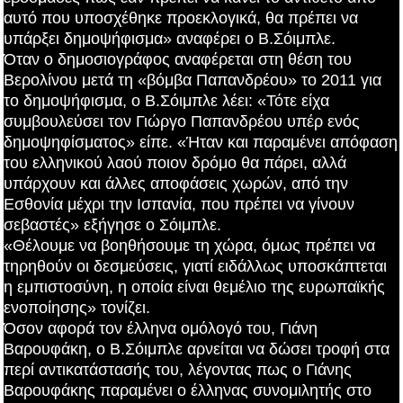
αυτό που υποσχέθηκε προεκλογικά, θα πρέπει να
υπάρξει δημοψήφισμα» αναφέρει ο Β.Σόιμπλε.
Όταν ο δημοσιογράφος αναφέρεται στη θέση του
Βερολίνου μετά τη «βόμβα Παπανδρέου» το 2011 για
το δημοψήφισμα, ο Β.Σόιμπλε λέει: «Τότε είχα
συμβουλεύσει τον Γιώργο Παπανδρέου υπέρ ενός
δημοψηφίσματος» είπε. «Ήταν και παραμένει απόφαση
του ελληνικού λαού ποιον δρόμο θα πάρει, αλλά
υπάρχουν και άλλες αποφάσεις χωρών, από την
Εσθονία μέχρι την Ισπανία, που πρέπει να γίνουν
σεβαστές» εξήγησε ο Σόιμπλε.
«Θέλουμε να βοηθήσουμε τη χώρα, όμως πρέπει να
τηρηθούν οι δεσμεύσεις, γιατί ειδάλλως υποσκάπτεται
η εμπιστοσύνη, η οποία είναι θεμέλιο της ευρωπαϊκής
ενοποίησης» τονίζει.
Όσον αφορά τον έλληνα ομόλογό του, Γιάνη
Βαρουφάκη, ο Β.Σόιμπλε αρνείται να δώσει τροφή στα
περί αντικατάστασής του, λέγοντας πως ο Γιάνης
Βαρουφάκης παραμένει ο έλληνας συνομιλητής στο