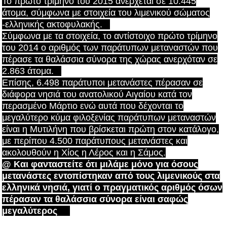
Το πρώτο τρίμηνο του 2015 ανέρχεται σε 10.445
άτομα, σύμφωνα με στοιχεία του λιμενικού σώματος
-ελληνικής ακτοφυλακής.
Σύμφωνα με τα στοιχεία, το αντίστοιχο πρώτο τρίμηνο
του 2014 ο αριθμός των παράτυπων μεταναστών που
πέρασε τα θαλάσσια σύνορα της χώρας ανερχόταν σε
2.863 άτομα.
Επίσης, 6.498 παράτυποι μετανάστες πέρασαν σε
διάφορα νησιά του ανατολικού Αιγαίου κατά τον
περασμένο Μάρτιο ενώ αυτά που δέχονται το
μεγαλύτερο κύμα φιλοξενίας παράτυπων μεταναστών
είναι η Μυτιλήνη που βρίσκεται πρώτη στον κατάλογο,
με περίπου 4.500 παράτυπους μετανάστες και
ακολουθούν η Χίος η Λέρος και η Σάμος.
@ Και φανταστείτε ότι μιλάμε μόνο για όσους
μετανάστες εντοπίστηκαν από τους λιμενικούς στα
ελληνικά νησιά, γιατί ο πραγματικός αριθμός όσων
πέρασαν τα θαλάσσια σύνορα είναι σαφώς
μεγαλύτερος