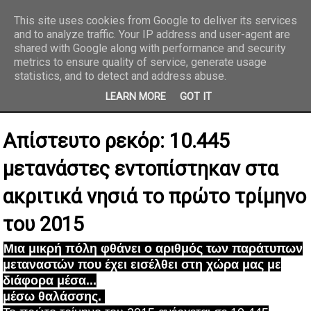
This site uses cookies from Google to deliver its services
and to analyze traffic. Your IP address and user-agent are
REPORTAZ NET
shared with Google along with performance and security
metrics to ensure quality of service, generate usage
statistics, and to detect and address abuse.
LEARN MORE
GOT IT
Απίστευτο ρεκόρ: 10.445
μετανάστες εντοπίστηκαν στα
ακριτικά νησιά το πρώτο τρίμηνο
του 2015
Μια μικρή πόλη φθάνει ο αριθμός των παράτυπων
μεταναστών που έχει εισέλθει στη χώρα μας με
διάφορα μέσα...
μέσω θαλάσσης.