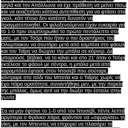
ψηλά και τον Απόλλωνα να έχε πρόθεση να μείνει πίσω
και να αναζητήσει κάποια αντεπίθεση για να φτάσει στο
γκολ, κάτι τέτοιο δεν κατέστη δυνατόν να
πραγματοποιηθεί. Οι φιλοξενούμενοι είχαν ευκαιρία για
το 1-0 πριν συμπληρωθεί το πρώτο πεντάλεπτο στο
ματς, με τον Τσόρι που ήταν ο πιο δραστήριος του
Ολυμπιακου να σουτάρει μετά από κομπίνα στο φάουλ
και τον Ταΐρη να διώχνει την μπάλα σε κόρνερ. Δε
μπορούσε, βέβαια, να το κάνει και στο 21' όταν ο Τσόρι
εκτέλεσε το φάουλ με σέντρα, η μπάλα μετά από
καραμπόλα έφτασε στον Ντοσεβί που σούταρε,
κόντραρε στο πόδι του Μποτία και ο Ταΐρης χωρίς να
έχει πάρα ορατότητα, συναντήθηκε μεν, με την πορεία
της μπάλας, όμως αντί να την διώξει την έστειλε στην
γωνία.
Σα να μην έφτανε το 1-0 από τον Ντοσεβί, πέντε λεπτά
αργότερα ο Φράνκο Χάρα, φρόντισε να «σφραγίσει» τη
νίκη, με τον Μπενιτες να επιχειρεί να πλασάρει το