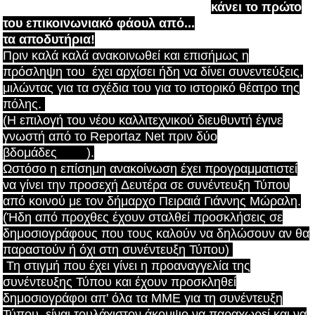
κάνει το πρώτο
του επικοινωνιακό φάουλ από...
τα αποδυτήρια!
Πριν καλά καλά ανακοινωθεί και επισήμως η
πρόσληψη του έχει αρχίσει ήδη να δίνει συνεντεύξεις,
μιλώντας για τα σχέδια του για το ιστορικό θέατρο της
πόλης.
(Η επιλογή του νέου καλλιτεχνικού διευθυντή έγινε
γνωστή από το Reportaz Net πριν δύο
βδομάδες
ΕΔΩ
).
Ωστόσο η επίσημη ανακοίνωση έχει προγραμματιστεί
να γίνει την προσεχή Δευτέρα σε συνέντευξη Τύπου
από κοινού με τον δήμαρχο Πειραιά Γιάννης Μώραλη.
(Ήδη από προχθες έχουν σταλθεί προσκλήσεις σε
δημοσιογράφους που τους καλούν να δηλώσουν αν θα
παραστούν ή όχι στη συνέντευξη Τύπου)
Τη στιγμή που έχει γίνει η προαναγγελία της
συνέντευξης Τύπου και έχουν προσκληθεί
δημοσιογράφοι απ' όλα τα ΜΜΕ για τη συνέντευξη
Τύπου, είναι τουλάχιστον άκομψο να παραχωρεί και να