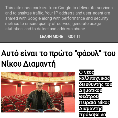
This site uses cookies from Google to deliver its services
and to analyze traffic. Your IP address and user-agent are
REPORTAZ NET
shared with Google along with performance and security
metrics to ensure quality of service, generate usage
statistics, and to detect and address abuse.
LEARN MORE
GOT IT
Αυτό είναι το πρώτο "φάουλ" του
Νίκου Διαμαντή
Ο νέος
καλλιτεχνικός
διευθυντής του
Δημοτικού
Θεάτρου
Πειραιά Νίκος
Διαμαντής
πρόλαβε να