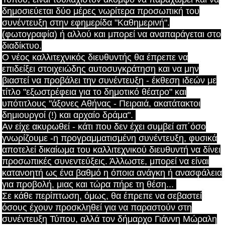
δημοσιεύεται δύο μέρες νωρίτερα προσωπική του
συνέντευξη στην εφημερίδα "Καθημερινή".
(φωτογραφία) ή αλλού και μπορεί να αναπαράγεται στο
διαδίκτυο.
Ο νέος καλλιτεχνικός διευθυντής θα έπρεπε να
επιδείξει στοιχειώδης αυτοσυγκράτηση και να μην
βιαστεί να προβάλει την συνέντευξη - έκθεση ιδεών με
τίτλο "εξωστρέφεια για το δημοτικό θέατρο" και
υπότιτλους "άξονες Αθήνας - Πειραιά, α
κατάτακτοι
δημιουργοί (!) και αρχαίο δράμα".
Αν είχε ακυρωθεί - κάτι που δεν έχει συμβεί απ΄όσο
γνωρίζουμε -η προγραμματισμένη συνέντευξη, φυσικά
αποτελεί
δικαίωμα του καλλιτεχνικού διευθυντή να δίνει
προσωπικές συνεντεύξεις. Άλλωστε, μπορεί να είναι
κατανοητή ως ένα βαθμό η όποια ανάγκη ή ανασφάλεια
για προβολή, μιας και τώρα πήρε τη θέση...
Σε κάθε περίπτωση, όμως, θα έπρεπε να σεβαστεί
όσους έχουν προσκληθεί για να παραστούν στη
συνέντευξη Τύπου, αλλά τον δήμαρχο Γιάννη Μώραλη