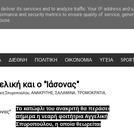
αγωδία στη Ψάθα: Το αμοντάριστο βίντεο της σύγκρουσης των ελικοπτέρων ε
deliver its services and to analyze traffic. Your IP address and 
ormance and security metrics to ensure quality of service, gene
abuse.
Α
ΔΙΕΘΝΗ
ΠΟΛΙΤΙΚΗ
ΟΙΚΟΝΟΜΙΑ
ΥΓΕΙΑ
SPOR
λική και ο "Ιάσονας"
ική Σπυροπούλου
,
ΑΝΑΚΡΙΤΗΣ
,
ΣΑΛΑΜΙΝΑ
,
ΤΡΟΜΟΚΡΑΤΙΑ
,
Το κατώφλι του ανακριτή θα περάσει
σήμερα η νεαρή φοιτήτρια Αγγελική
Σπυροπούλου, η οποία θεωρείται