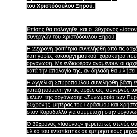
του Χριστόδουλου Ξηρού.
Επίσης θα πολογηθεί και ο 39χρονος «Ιάσον
συνεργών του Χριστόδουλου Ξηρού.
Η 22χρονη φοιτήτρια συνελήφθη από τις αρχέ
κατηγορίες κακουργηματικού χαρακτήρα που
οργάνωση. Με ενδιαφέρον αναμένουν οι αρχέ
κατά την απολογία της, αν δηλαδή θα μιλήσει 
Η Αγγελική Σπυροπούλου συνελήφθη βάση εν
καταζητούμενη για τις αρχές ως συνεργός τ
μελών της οργάνωσης «Συνωμοσία των Πυρήν
60χρονης μητέρας του Γεράσιμου και Χρήστου
στον Κορυδαλλό για συμμετοχή στην οργάν
Ο 39χρονος «Ιάσονας» φέρεται ως στενός συ
υλικό του εντοπίστηκε σε εμπρηστικούς μηχα