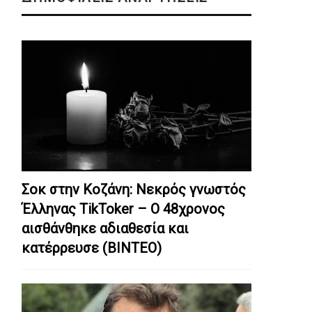
Σοκ στην Κοζάνη: Nεκρός γνωστός
Έλληνας TikToker – Ο 48χρονος
αισθάνθηκε αδιαθεσία και
κατέρρευσε (ΒΙΝΤΕΟ)