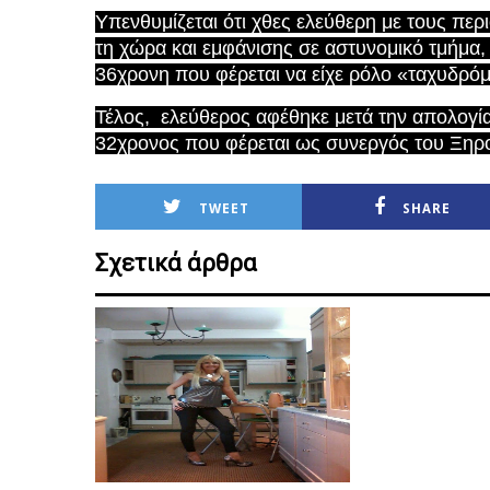
Υπενθυμίζεται ότι χθες ελεύθερη με τους πε
τη χώρα και εμφάνισης σε αστυνομικό τμήμα,
36χρονη που φέρεται να είχε ρόλο «ταχυδρό
Τέλος, ελεύθερος αφέθηκε μετά την απολογία
32χρονος που φέρεται ως συνεργός του Ξηρ
TWEET
SHARE
Σχετικά άρθρα