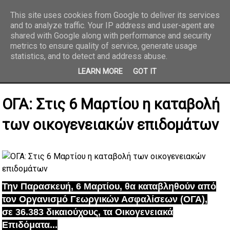
This site uses cookies from Google to deliver its services
and to analyze traffic. Your IP address and user-agent are
REPORTAZ NET
shared with Google along with performance and security
metrics to ensure quality of service, generate usage
statistics, and to detect and address abuse.
LEARN MORE
GOT IT
ΟΓΑ: Στις 6 Μαρτίου η καταβολή
των οικογενειακών επιδομάτων
Την Παρασκευή, 6 Μαρτίου, θα καταβληθούν από
τον Οργανισμό Γεωργικών Ασφαλίσεων (ΟΓΑ),
σε 36.383 δικαιούχους, τα Οικογενειακά
Επιδόματα...