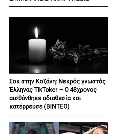
Σοκ στην Κοζάνη: Nεκρός γνωστός
Έλληνας TikToker – Ο 48χρονος
αισθάνθηκε αδιαθεσία και
κατέρρευσε (ΒΙΝΤΕΟ)