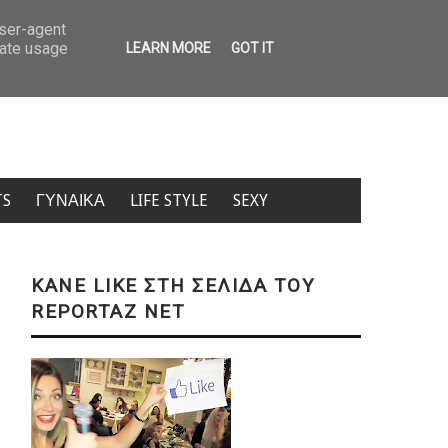
Κρήτη: Τουρίστας ρώτησε πόσο κοστίζει ανήλικο κορίτσι – «Πόσα θέλεις;» (Β
user-agent
rate usage
LEARN MORE
GOT IT
TS
ΓΥΝΑΙΚΑ
LIFE STYLE
SEXY
KANE LIKE ΣΤΗ ΣΕΛΙΔΑ ΤΟΥ
REPORTAZ NET