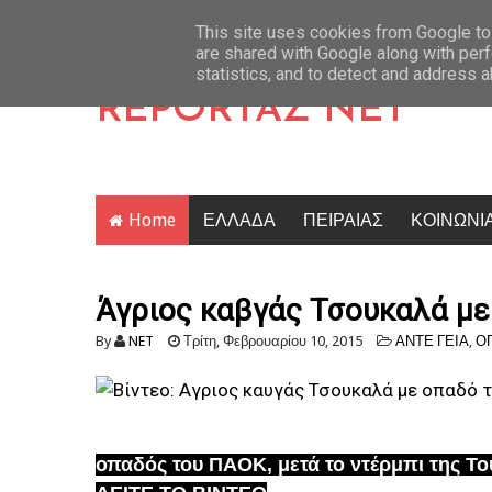
Πάγος: Οριστικά στο αρχείο το σκάνδαλο των υποκλοπών – Σφοδρή επίθεση Κ
Latest News
This site uses cookies from Google to 
are shared with Google along with perf
statistics, and to detect and address 
REPORTAZ NET
Home
ΕΛΛΑΔΑ
ΠΕΙΡΑΙΑΣ
ΚΟΙΝΩΝΙ
Άγριος καβγάς Τσουκαλά με
By
NET
Τρίτη, Φεβρουαρίου 10, 2015
ΑΝΤΕ ΓΕΙΑ
,
Ο
οπαδός του ΠΑΟΚ, μετά το ντέρμπι της Τ