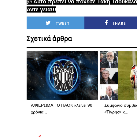
@ Αυτό πρέπει να πόνεσε Τάκη Τσουκαλά
Άντε γεια!!!
TWEET
SHARE
Σχετικά άρθρα
ΑΦΙΕΡΩΜΑ : O ΠΑΟΚ κλείνει 90
Σύμφωνο συμβίω
χρόνια...
«Τίγρης» κ...