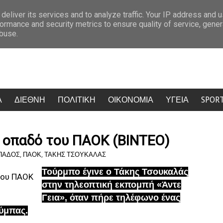
εσσέ, πυρά από ΠΑΣΟΚ, ΕΛΑΣ, ΣΥΡΙΖΑ και Νέα Αριστερα
Σάλος στην 
deliver its services and to analyze traffic. Your IP address and 
ormance and security metrics to ensure quality of service, gene
abuse.
Α
ΔΙΕΘΝΗ
ΠΟΛΙΤΙΚΗ
ΟΙΚΟΝΟΜΙΑ
ΥΓΕΙΑ
SPOR
 οπαδό του ΠΑΟΚ (ΒΙΝΤΕΟ)
ΠΑΔΟΣ
,
ΠΑΟΚ
,
ΤΑΚΗΣ ΤΣΟΥΚΑΛΑΣ
Τούρμπο έγινε ο Τάκης Τσουκαλάς
στην τηλεοπτική εκπομπή «Άντε
Γεια», όταν πήρε τηλέφωνο ένας
ούμπας.