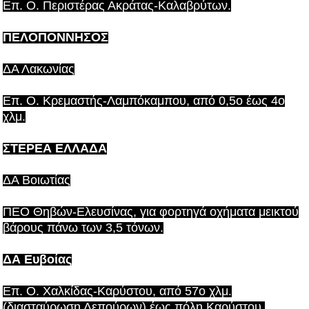
Επ. Ο. Περιστέρας Ακράτας-Καλαβρύτων.
ΠΕΛΟΠΟΝΝΗΣΟΣ
ΔΑ Λακωνίας
Επ. Ο. Κρεμαστής-Λαμπόκαμπου, από 0,5ο έως 4ο
χλμ.
ΣΤΕΡΕΑ ΕΛΛΑΔΑ
ΔΑ Βοιωτίας
ΠΕΟ Θηβών-Ελευσίνας, για φορτηγά οχήματα μεικτού
βάρους πάνω των 3,5 τόνων.
ΔΑ Ευβοίας
Επ. Ο. Χαλκίδας-Καρύστου, από 57ο χλμ.
(διασταύρωση Λεπούρων) έως πόλη Καρύστου.