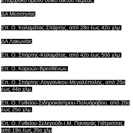
Επαρχιακό ορεινό οδικό δίκτυο Νεμέας.
ΔΑ Μεσσηνίας
Επ. Ο. Καλαμάτας-Σπάρτης, από 28ο έως 42ο χλμ.
ΔΑ Λακωνίας
Επ. Ο. Σπάρτης-Καλαμάτας, από 42ο έως 50ό χλμ.
Επ. Ο. Καρυών-Βρεσθένων.
Επ. Ο. Σπάρτης-Λογγανίκου-Μεγαλόπολης, από 25ο
έως 44ο χλμ.
Επ. Ο. Γυθείου-Σιδηροκάστρου-Πολυάραβου, από 20ο
έως 25ο χλμ.
Επ. Ο. Γυθείου-Σελεγούδι-Ι.Μ. Παναγιάς Γιάτρισσας,
από 19ο έως 35ο χλμ