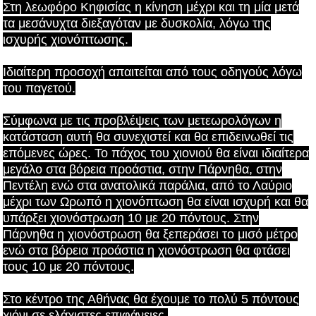
Στη λεωφόρο Κηφισίας η κίνηση μέχρι και τη μία μετά
τα μεσάνυχτα διεξαγόταν με δυσκολία, λόγω της
ισχυρής χιονόπτωσης.
Ιδιαίτερη προσοχή απαιτείται από τους οδηγούς λόγω
του παγετού.
Σύμφωνα με τις προβλέψεις των μετεωρολόγων η
κατάσταση αυτή θα συνεχιστεί και θα επιδεινωθεί τις
επόμενες ώρες. Το πάχος του χιονιού θα είναι ιδιαίτερα
μεγάλο στα βόρεια προάστια, στην Πάρνηθα, στην
Πεντέλη ενώ στα ανατολικά παράλια, από το Λαύριο
μέχρι των Ωρωπό η χιονόπτωση θα είναι ισχυρή και θα
υπάρξει χιονόστρωση 10 με 20 πόντους. Στην
Πάρνηθα η χιονόστρωση θα ξεπεράσει το μισό μέτρο
ενώ στα βόρεια προάστια η χιονόστρωση θα φτάσει
τους 10 με 20 πόντους.
Στο κέντρο της Αθήνας θα έχουμε το πολύ 5 πόντους
χιόνι σε ελάχιστες επιφάνειες.