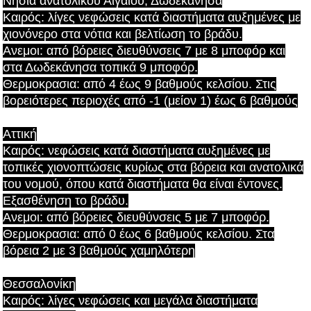
Νησιά ανατολικού Αιγαίου, Δωδεκάνησα
Καιρός: λίγες νεφώσεις κατά διαστήματα αυξημένες με
χιονόνερο στα νότια και βελτίωση το βράδυ.
Ανεμοι: από βόρειες διευθύνσεις 7 με 8 μποφόρ και
στα Δωδεκάνησα τοπικά 9 μποφόρ.
Θερμοκρασια: από 4 έως 9 βαθμούς κελσίου. Στις
βορειότερες περιοχές από -1 (μείον 1) έως 6 βαθμούς
Αττική
Καιρός: νεφώσεις κατά διαστήματα αυξημένες με
τοπικές χιονοπτώσεις κυρίως στα βόρεια και ανατολικά
του νομού, όπου κατά διαστήματα θα είναι έντονες.
Εξασθένηση το βράδυ.
Ανεμοι: από βόρειες διευθύνσεις 5 με 7 μποφόρ.
Θερμοκρασια: από 0 έως 6 βαθμούς κελσίου. Στα
βόρεια 2 με 3 βαθμούς χαμηλότερη
Θεσσαλονίκη
Καιρός: λίγες νεφώσεις και μεγάλα διαστήματα