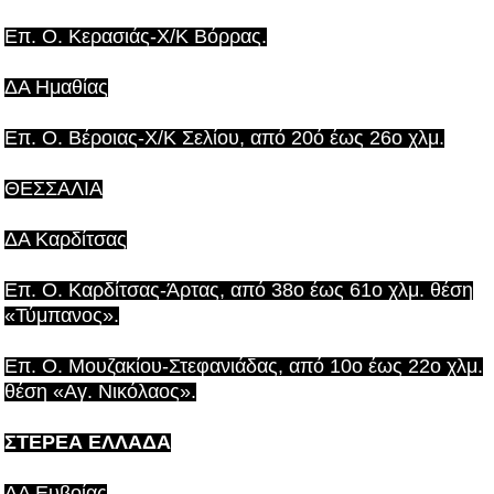
Επ. Ο. Κερασιάς-Χ/Κ Βόρρας.
ΔΑ Ημαθίας
Επ. Ο. Βέροιας-Χ/Κ Σελίου, από 20ό έως 26ο χλμ.
ΘΕΣΣΑΛΙΑ
ΔΑ Καρδίτσας
Επ. Ο. Καρδίτσας-Άρτας, από 38ο έως 61ο χλμ. θέση
«Τύμπανος».
Επ. Ο. Μουζακίου-Στεφανιάδας, από 10ο έως 22ο χλμ.
θέση «Αγ. Νικόλαος».
ΣΤΕΡΕΑ ΕΛΛΑΔΑ
ΔΑ Ευβοίας