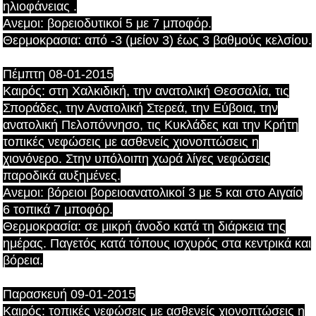
ηλιοφάνειας .
Ανεμοι: βορειοδυτικοί 5 με 7 μποφόρ.
Θερμοκρασια: από -3 (μείον 3) έως 3 βαθμούς κελσίου.
Πέμπτη 08-01-2015
Καιρός: στη Χαλκιδική, την ανατολική Θεσσαλία, τις
Σποράδες, την Ανατολική Στερεά, την Εύβοια, την
ανατολική Πελοπόννησο, τις Κυκλάδες και την Κρήτη
τοπικές νεφώσεις με ασθενείς χιονοπτώσεις η
χιονόνερο. Στην υπόλοιπη χωρά λίγες νεφώσεις
παροδικά αυξημένες.
Ανεμοι: βόρειοι βορειοανατολικοί 3 με 5 και στο Αιγαίο
6 τοπικά 7 μποφόρ.
Θερμοκρασία: σε μικρή άνοδο κατά τη διάρκεια της
ημέρας. Παγετός κατά τόπους ισχυρός στα κεντρικά και
βόρεια.
Παρασκευή 09-01-2015
Καιρός: τοπικές νεφώσεις με ασθενείς χιονοπτώσεις η