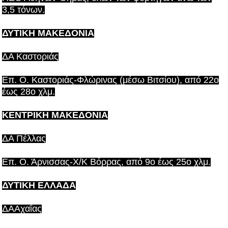
3,5 τόνων.
ΔΥΤΙΚΗ ΜΑΚΕΔΟΝΙΑ
ΔA Καστοριάς
Επ. Ο. Καστοριάς-Φλώρινας (μέσω Βιτσίου), από 22ο
έως 28ο χλμ.
KENΤΡΙΚΗ ΜΑΚΕΔΟΝΙΑ
ΔΑ Πέλλας
Επ. Ο. Άρνισσας-Χ/Κ Βόρρας, από 9o έως 25ο χλμ.
ΔΥΤΙΚΗ ΕΛΛΑΔΑ
ΔΑΑχαΐας