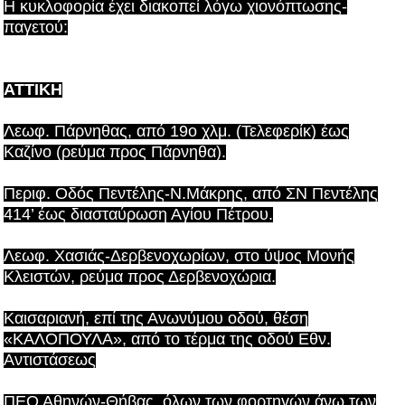
Η κυκλοφορία έχει διακοπεί λόγω χιονόπτωσης-
παγετού:
ΑΤΤΙΚΗ
Λεωφ. Πάρνηθας, από 19ο χλμ. (Τελεφερίκ) έως
Καζίνο (ρεύμα προς Πάρνηθα).
Περιφ. Οδός Πεντέλης-Ν.Μάκρης, από ΣΝ Πεντέλης
414’ έως διασταύρωση Αγίου Πέτρου.
Λεωφ. Χασιάς-Δερβενοχωρίων, στο ύψος Μονής
Κλειστών, ρεύμα προς Δερβενοχώρια.
Καισαριανή, επί της Ανωνύμου οδού, θέση
«ΚΑΛΟΠΟΥΛΑ», από το τέρμα της οδού Εθν.
Αντιστάσεως
ΠΕΟ Αθηνών-Θήβας, όλων των φορτηγών άνω των