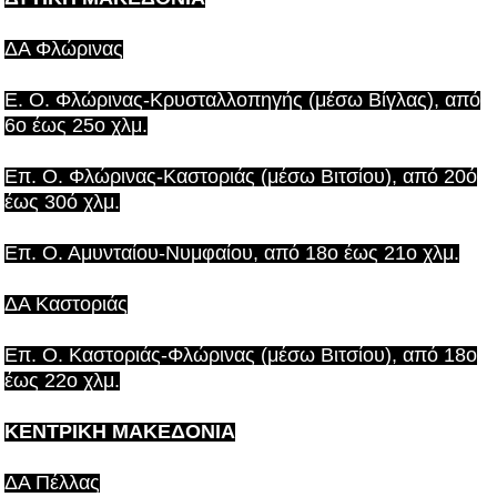
ΔA Φλώρινας
Ε. Ο. Φλώρινας-Κρυσταλλοπηγής (μέσω Βίγλας), από
6ο έως 25ο χλμ.
Επ. Ο. Φλώρινας-Καστοριάς (μέσω Βιτσίου), από 20ό
έως 30ό χλμ.
Επ. Ο. Αμυνταίου-Νυμφαίου, από 18ο έως 21ο χλμ.
ΔA Καστοριάς
Επ. Ο. Καστοριάς-Φλώρινας (μέσω Βιτσίου), από 18ο
έως 22ο χλμ.
KENΤΡΙΚΗ ΜΑΚΕΔΟΝΙΑ
ΔΑ Πέλλας