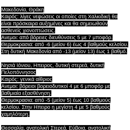
Μακεδονία, Θράκη
Καιρός: λίγες νεφώσεις οι οποίες στη Χαλκιδική θα
είναι πρόσκαιρα αυξημένες και θα σημειωθούν
ασθενείς χιονοπτώσεις.
Ανεμοι: από βόρειες διευθύνσεις 5 με 7 μποφόρ.
Θερμοκρασια: από -6 (μείον 6) έως 4 βαθμούς κελσίου.
Στη δυτική Μακεδονία από -13 (μείον 13) έως 1 βαθμό.
Νησιά Ιόνιου, Ηπειρος, δυτική στερεά, δυτική
Πελοπόννησος
Καιρός: γενικά αίθριος
Ανεμοι: βόρειοι βορειοδυτικοί 4 με 6 μποφόρ με
βαθμιαία εξασθένηση.
Θερμοκρασια: από -5 (μείον 5) έως 10 βαθμούς
κελσίου. Στην Ηπειρο η μεγίστη 4 με 5 βαθμούς
χαμηλότερη.
Θεσσαλία, ανατολική Στερεά, Εύβοια, ανατολική