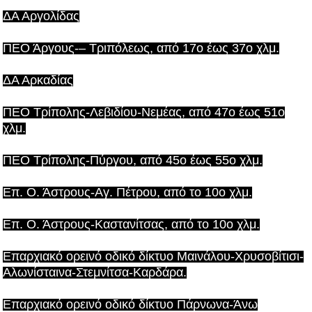
ΔΑ Αργολίδας
ΠΕΟ Άργους-– Τριπόλεως, από 17ο έως 37ο χλμ.
ΔΑ Αρκαδίας
ΠΕΟ Τρίπολης-Λεβιδίου-Νεμέας, από 47ο έως 51ο
χλμ.
ΠΕΟ Τρίπολης-Πύργου, από 45ο έως 55ο χλμ.
Επ. Ο. Άστρους-Αγ. Πέτρου, από το 10ο χλμ.
Επ. Ο. Άστρους-Καστανίτσας, από το 10ο χλμ.
Επαρχιακό ορεινό οδικό δίκτυο Μαινάλου-Χρυσοβίτισι-
Αλωνίσταινα-Στεμνίτσα-Καρδάρα.
Επαρχιακό ορεινό οδικό δίκτυο Πάρνωνα-Άνω