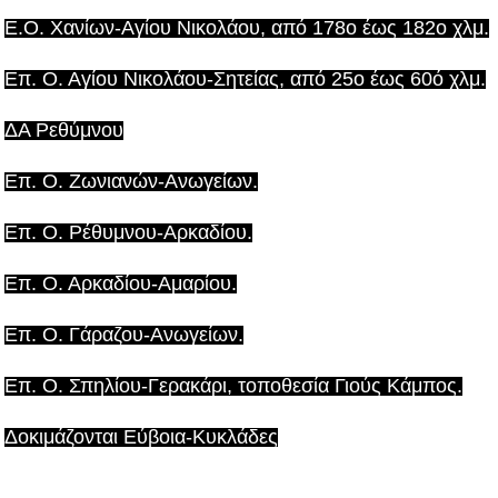
Ε.Ο. Χανίων-Αγίου Νικολάου, από 178ο έως 182ο χλμ.
Επ. Ο. Αγίου Νικολάου-Σητείας, από 25ο έως 60ό χλμ.
ΔΑ Ρεθύμνου
Επ. Ο. Ζωνιανών-Ανωγείων.
Επ. Ο. Ρέθυμνου-Αρκαδίου.
Επ. Ο. Αρκαδίου-Αμαρίου.
Επ. Ο. Γάραζου-Ανωγείων.
Επ. O. Σπηλίου-Γερακάρι, τοποθεσία Γιούς Κάμπος.
Δοκιμάζονται Εύβοια-Κυκλάδες