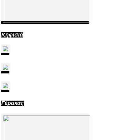
Κηφισιά
Γέρακας