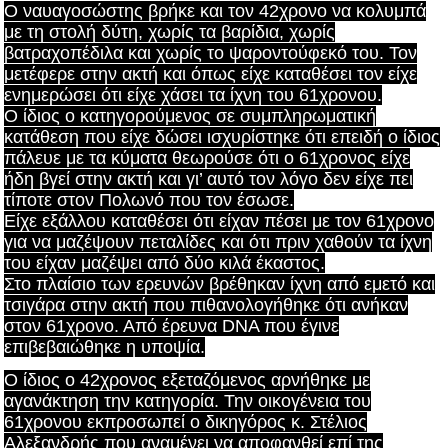
Ο ναυαγοσώστης βρήκε και τον 42χρονο να κολυμπά
με τη στολή δύτη, χωρίς τα βαρίδια, χωρίς
βατραχοπέδιλα και χωρίς το ψαροντούφεκό του. Τον
μετέφερε στην ακτή και όπως είχε καταθέσει τον είχε
ενημερώσει ότι είχε χάσει τα ίχνη του 61χρονου.
Ο ίδιος ο κατηγορούμενος σε συμπληρωματική
κατάθεση που είχε δώσει ισχυρίστηκε ότι επειδή ο ίδιος
πάλευε με τα κύματα θεωρούσε ότι ο 61χρονος είχε
ήδη βγεί στην ακτή και γι’ αυτό τον λόγο δεν είχε πει
τίποτε στον Πολωνό που τον έσωσε.
Είχε εξάλλου καταθέσει ότι είχαν πέσει με τον 61χρονο
για να μαζέψουν πεταλίδες και ότι πριν χαθούν τα ίχνη
του είχαν μαζέψει από δύο κιλά έκαστος.
Στο πλαίσιο των ερευνών βρέθηκαν ίχνη από εμετό και
τσιγάρα στην ακτή που πιθανολογήθηκε ότι ανήκαν
στον 61χρονο. Από έρευνα DNA που έγινε
επιβεβαιώθηκε η υποψία.
Ο ίδιος ο 42χρονος εξεταζόμενος αρνήθηκε με
αγανάκτηση την κατηγορία. Την οικογένεια του
61χρονου εκπροσωπεί ο δικηγόρος κ. Στέλιος
Αλεξανδρής που αναμένει να αποφανθεί επί της