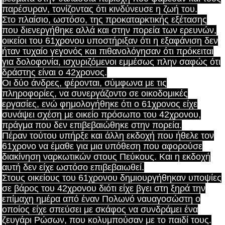
παρέσυραν, τονίζοντας ότι κινδύνευσε η ζωή του.
Στο πλαίσιο, ωστόσο, της προκαταρκτικής εξέτασης
που διενεργήθηκε αλλά και στην πορεία των ερευνών,
οικείοι του 61χρονου υποστήριξαν ότι η εξαφάνιση δεν
ήταν τυχαίο γεγονός και πιθανολόγησαν ότι πρόκειται
για δολοφονία, ισχυριζόμενοι εμμέσως πλην σαφώς ότι
δράστης είναι ο 42χρονος.
Οι δύο άνδρες, φέρονται, σύμφωνα με τις
πληροφορίες, να συνεργάζοντο σε οικοδομικές
εργασίες, ενώ φημολογήθηκε ότι ο 61χρονος είχε
συνάψει σχέση με οικείο πρόσωπο του 42χρονου,
πράγμα που δεν επιβεβαιώθηκε στην πορεία.
Πέραν τούτου υπήρξε και άλλη εκδοχή που ήθελε τον
61χρονο να έμαθε για μια υπόθεση που αφορούσε
διακίνηση ναρκωτικών στους Πεύκους. Και η εκδοχή
αυτή δεν είχε ωστόσο επιβεβαιωθεί.
Στους οικείους του 61χρονου δημιουργήθηκαν υποψίες
σε βάρος του 42χρονου διότι είχε βγει στη ξηρά την
επίμαχη ημέρα από έναν Πολωνό ναυαγοσώστη ο
οποίος είχε σπεύσει με σκάφος να συνδράμει ένα
ζευγάρι Ρώσων, που κολυμπούσαν με το παιδί τους.