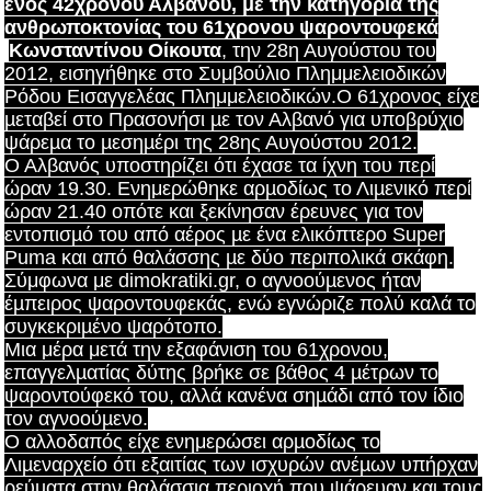
ενός 42χρονου Αλβανού, με την κατηγορία της
ανθρωποκτονίας του 61χρονου
ψαροντουφεκά
Κωνσταντίνου Οίκουτα
, την 28η Αυγούστου του
2012, εισηγήθηκε στο Συμβούλιο Πλημμελειοδικών
Ρόδου Εισαγγελέας Πλημμελειοδικών.Ο 61χρονος είχε
µεταβεί στο Πρασονήσι µε τον Αλβανό για υποβρύχιο
ψάρεµα το µεσηµέρι της 28ης Αυγούστου 2012.
Ο Αλβανός υποστηρίζει ότι έχασε τα ίχνη του περί
ώραν 19.30. Ενημερώθηκε αρµοδίως το Λιµενικό περί
ώραν 21.40 οπότε και ξεκίνησαν έρευνες για τον
εντοπισµό του από αέρος µε ένα ελικόπτερο Super
Puma και από θαλάσσης µε δύο περιπολικά σκάφη.
Σύμφωνα με
dimokratiki.gr, ο
αγνοούµενος ήταν
έµπειρος ψαροντουφεκάς, ενώ εγνώριζε πολύ καλά το
συγκεκριµένο ψαρότοπο.
Μια μέρα μετά την εξαφάνιση του 61χρονου,
επαγγελµατίας δύτης βρήκε σε βάθος 4 µέτρων το
ψαροντούφεκό του, αλλά κανένα σηµάδι από τον ίδιο
τον αγνοούµενο.
Ο αλλοδαπός είχε ενημερώσει αρµοδίως το
Λιµεναρχείο ότι εξαιτίας των ισχυρών ανέµων υπήρχαν
ρεύµατα στην θαλάσσια περιοχή που ψάρευαν και τους