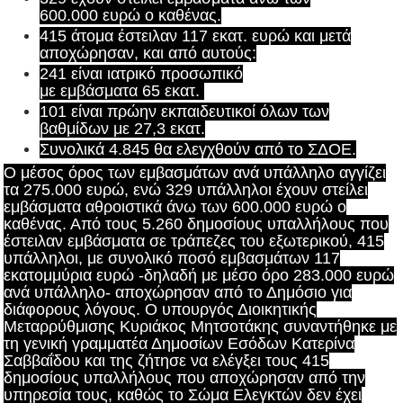
600.000 ευρώ ο καθένας.
415 άτομα έστειλαν 117 εκατ. ευρώ και μετά
αποχώρησαν, και από αυτούς:
241 είναι ιατρικό προσωπικό
με εμβάσματα 65 εκατ.
101 είναι πρώην εκπαιδευτικοί όλων των
βαθμίδων με 27,3 εκατ.
Συνολικά 4.845 θα ελεγχθούν από το ΣΔΟΕ.
Ο μέσος όρος των εμβασμάτων ανά υπάλληλο αγγίζει
τα 275.000 ευρώ, ενώ 329 υπάλληλοι έχουν στείλει
εμβάσματα αθροιστικά άνω των 600.000 ευρώ o
καθένας. Από τους 5.260 δημοσίους υπαλλήλους που
έστειλαν εμβάσματα σε τράπεζες του εξωτερικού, 415
υπάλληλοι, με συνολικό ποσό εμβασμάτων 117
εκατομμύρια ευρώ -δηλαδή με μέσο όρο 283.000 ευρώ
ανά υπάλληλο- αποχώρησαν από το Δημόσιο για
διάφορους λόγους. Ο υπουργός Διοικητικής
Μεταρρύθμισης Κυριάκος Μητσοτάκης συναντήθηκε με
τη γενική γραμματέα Δημοσίων Εσόδων Κατερίνα
Σαββαΐδου και της ζήτησε να ελέγξει τους 415
δημοσίους υπαλλήλους που αποχώρησαν από την
υπηρεσία τους, καθώς το Σώμα Ελεγκτών δεν έχει