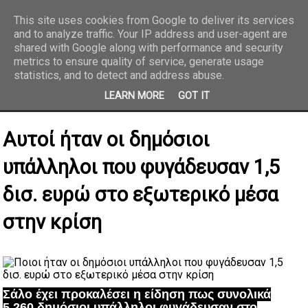
This site uses cookies from Google to deliver its services
and to analyze traffic. Your IP address and user-agent are
REPORTAZ NET
shared with Google along with performance and security
metrics to ensure quality of service, generate usage
statistics, and to detect and address abuse.
LEARN MORE
GOT IT
Αυτοί ήταν οι δημόσιοι
υπάλληλοι που φυγάδευσαν 1,5
δισ. ευρώ στο εξωτερικό μέσα
στην κρίση
Σάλο έχει προκαλέσει η είδηση πως συνολικά
5.260 δημόσιοι υπάλληλοι φυγάδευσαν στο