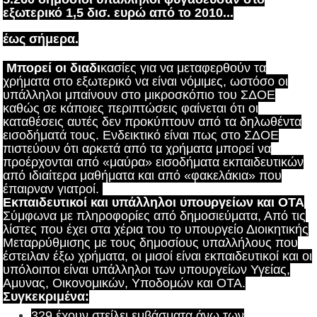
εξωτερικό 1,5 δισ. ευρώ από το 2010...
έως σήμερα.
Μπορεί οι διαδι
κασίες για να μεταφερθούν τα
χρήματα στο εξωτερικό να είναι νόμιμες, ωστόσο οι
υπάλληλοι μπαίνουν στο μικροσκόπιο του ΣΔΟΕ
καθώς σε κάποιες περιπτώσεις φαίνεται ότι οι
καταθέσεις αυτές δεν προκύπτουν από τα δηλωθέντα
εισοδήματά τους. Ενδεικτικό είναι πως στο ΣΔΟΕ
πιστεύουν ότι αρκετά από τα χρήματα μπορεί να
προέρχονται από «μαύρα» εισοδήματα εκπαιδευτικών
από ιδιαίτερα μαθήματα και από «φακελάκια» που
έπαιρναν γιατροί.
Εκπαιδευτικοί και υπάλληλοι υπουργείων και ΟΤΑ
Σύμφωνα με πληροφορίες από δημοσιεύματα, Από τις
λίστες που έχει στα χέρια του το υπουργείο Διοικητικής
Μεταρρύθμισης με τους δημοσίους υπαλλήλους που
έστειλαν έξω χρήματα, οι μισοί είναι εκπαιδευτικοί και οι
υπόλοιποι είναι υπάλληλοι των υπουργείων Υγείας,
Αμυνας, Οικονομικών, Υποδομών και ΟΤΑ.
Συγκεκριμένα:
329 έχουν στείλει εμβάσματα άνω των