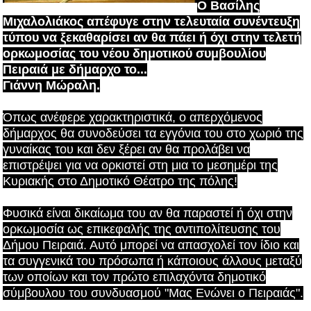
Ο Βασίλης
Μιχαλολιάκος απέφυγε στην τελευταία συνέντευξη
τύπου να ξεκαθαρίσει αν θα πάει ή όχι στην τελετή
ορκωμοσίας του νέου δημοτικού συμβουλίου
Πειραιά με δήμαρχο το...
Γιάννη Μώραλη.
Όπως ανέφερε χαρακτηριστικά, ο απερχόμενος
δήμαρχος θα συνοδεύσει τα εγγόνια του στο χωριό της
γυναίκας του και δεν ξέρει αν θα προλάβει να
επιστρέψει για να ορκιστεί στη μια το μεσημέρι της
Κυριακής στο Δημοτικό Θέατρο της πόλης!
Φυσικά είναι δικαίωμα του αν θα παραστεί ή όχι στην
ορκωμοσία ως επικεφαλής της αντιπολίτευσης του
Δήμου Πειραιά. Αυτό μπορεί να απασχολεί τον ίδιο και
τα συγγενικά του πρόσωπα ή κάποιους άλλους μεταξύ
των οποίων και τον πρώτο επιλαχόντα δημοτικό
σύμβουλου του συνδυασμού "Μας Ενώνει ο Πειραιάς".