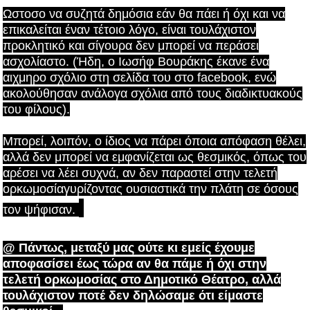
Ωστοσο να συζητά δημόσια εάν θα πάει ή όχι και να
επικαλείται έναν τέτοιο λόγο, είναι τουλάχιστον
προκλητικό και σίγουρα δεν μπορεί να περάσει
ασχολίαστο. (Ήδη, ο Ιωσήφ Βουράκης έκανε ένα
αιχμηρο σχόλιο στη σελίδα του στο facebook, ενώ
ακολούθησαν ανάλογα σχόλια από τους διαδικτυακούς
του φίλους).
Μπορεί, λοιπόν, ο ίδιος να πάρει όποια απόφαση θέλει,
αλλά δεν μπορεί να εμφανίζεται ως θεσμικός, όπως του
αρέσει να λέει συχνά, αν δεν παραστεί στην τελετή
ορκωμοσία
γυρίζοντας ουσιαστικά την πλάτη σε όσους
τον ψήφισαν.
@ Πάντως, μεταξύ μας ούτε κι εμείς έχουμε
αποφασίσει έως τώρα αν θα πάμε ή όχι στην
τελετή ορκωμοσίας στο Δημοτικό Θέατρο, αλλά
τουλάχιστον ποτέ δεν δηλώσαμε ότι είμαστε