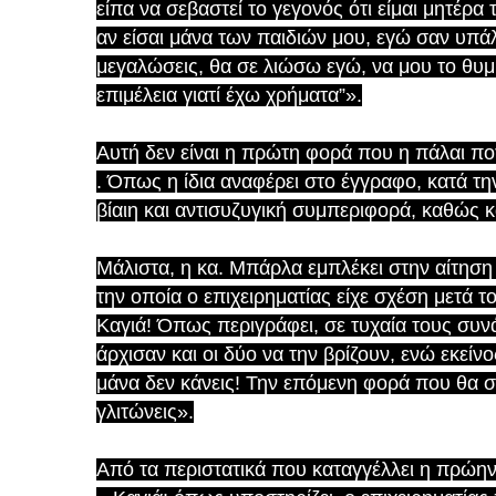
είπα να σεβαστεί το γεγονός ότι είμαι μητέρα
αν είσαι μάνα των παιδιών μου, εγώ σαν υπ
μεγαλώσεις, θα σε λιώσω εγώ, να μου το θυ
επιμέλεια γιατί έχω χρήματα”».
Αυτή δεν είναι η πρώτη φορά που η πάλαι πο
. Όπως η ίδια αναφέρει στο έγγραφο, κατά την
βίαιη και αντισυζυγική συμπεριφορά, καθώς 
Μάλιστα, η κα. Μπάρλα εμπλέκει στην αίτηση
την οποία ο επιχειρηματίας είχε σχέση μετά τ
Καγιά! Όπως περιγράφει, σε τυχαία τους συνά
άρχισαν και οι δύο να την βρίζουν, ενώ εκείν
μάνα δεν κάνεις! Την επόμενη φορά που θα 
γλιτώνεις».
Από τα περιστατικά που καταγγέλλει η πρώην