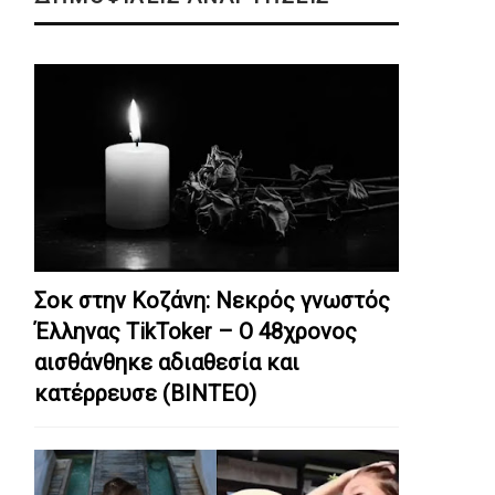
Σοκ στην Κοζάνη: Nεκρός γνωστός
Έλληνας TikToker – Ο 48χρονος
αισθάνθηκε αδιαθεσία και
κατέρρευσε (ΒΙΝΤΕΟ)