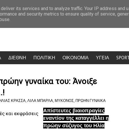
ε και διέκοψε πρόωρα το πρόγραμμα
Χώρισαν Ελένη Βουλγαράκη και
deliver its services and to analyze traffic. Your IP address and 
ormance and security metrics to ensure quality of service, gene
abuse.
Α
ΔΙΕΘΝΗ
ΠΟΛΙΤΙΚΗ
ΟΙΚΟΝΟΜΙΑ
ΥΓΕΙΑ
SPOR
πρώην γυναίκα του: Άνοιξε
.!
ΗΛΙΑΣ ΚΡΑΣΣΑ
,
ΛΙΛΑ ΜΠΑΡΛΑ
,
ΜΥΚΟΝΟΣ
,
ΠΡΩΗΝ ΓΥΝΑΙΚΑ
Απίστευτες βιαιοπραγίες
εναντίον της καταγγέλλει η
πρώην σύζυγος του Ηλία