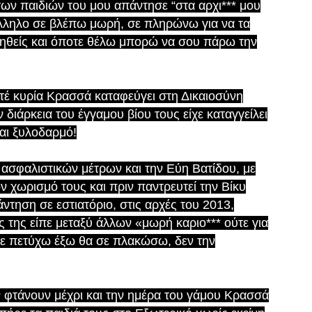
 των παιδιών του μου απάντησε “στα αρχι*** μου
άλληλο σε βλέπω μωρή, σε πληρώνω για να τα
μηθείς και όποτε θέλω μπορώ να σου πάρω την
τέ κυρία Κρασσά καταφεύγει στη Δικαιοσύνη
 διάρκεια του έγγαμου βίου τους είχε καταγγείλει
και ξυλοδαρμό!
 ασφαλιστικών μέτρων και την Εύη Βατίδου, με
ον χωρισμό τους και πριν παντρευτεί την Βίκυ
ντηση σε εστιατόριο, στις αρχές του 2013,
ος της είπε μεταξύ άλλων «μωρή καριο*** ούτε για
σε πετύχω έξω θα σε πλακώσω, δεν την
 φτάνουν μέχρι και την ημέρα του γάμου Κρασσά