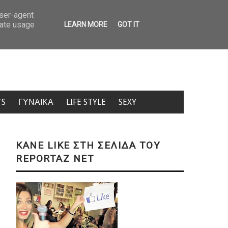
 Φώτης Ιωαννίδης; – Η ατάκα Ραπτόπουλου άναψε φωτιές (ΒΙΝΤΕΟ)
user-agent
rate usage
LEARN MORE
GOT IT
TS
ΓΥΝΑΙΚΑ
LIFE STYLE
SEXY
KANE LIKE ΣΤΗ ΣΕΛΙΔΑ ΤΟΥ
REPORTAZ NET