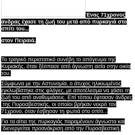
Ένας 71χρονος
άνδρας έχασε τη ζωή του μετά από πυρκαγιά στο
σπίτι του...
στον Πειραιά.
Το τραγικό περιστατικό συνέβη το απόγευμα της
Κυριακής, όταν ξέσπασε από άγνωστη αιτία στην οικία
του.
Σύμφωνα με την Αστυνομία, ο άτυχος ηλικιωμένος
εγκλωβίστηκε στις φλόγες, με αποτέλεσμα να χάσει τη
ζωή του από αναθυμιάσεις. Επί τόπου έφτασαν άνδρες
της Πυροσβεστικής, οι οποίοι βρήκαν νεκρό τον
71χρονο, όταν έσβησαν τη φωτιά στο σπίτι...
Για τα αίτια της πυρκαγιάς παραμένουν άγνωστα και
διενεργείται προανάκριση από την Πυροσβεστική.