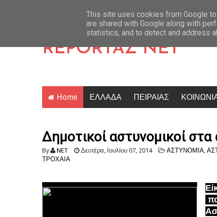
οπές της Δούκισσας Νομικού στην Πολυνησία με τα παιδιά της (ΕΙΚΟΝΕΣ)
Latest News
This site uses cookies from Google to 
are shared with Google along with perf
statistics, and to detect and address 
REPORTAZ NET
Home
ΕΛΛΑΔΑ
ΠΕΙΡΑΙΑΣ
ΚΟΙΝΩΝΙ
Δημοτικοί αστυνομικοί στα 
By
NET
Δευτέρα, Ιουλίου 07, 2014
ΑΣΤΥΝΟΜΙΑ
,
ΑΣ
ΤΡΟΧΑΙΑ
Εί
πα
Ασ