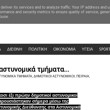
Δημήτρης Παπαμιχαήλ: 22 χρόνια χωρίς το «λεβεντόπαιδο» του ελληνικού
deliver its services and to analyze traffic. Your IP address and 
ormance and security metrics to ensure quality of service, gene
abuse.
Α
ΔΙΕΘΝΗ
ΠΟΛΙΤΙΚΗ
ΟΙΚΟΝΟΜΙΑ
ΥΓΕΙΑ
SPOR
αστυνομικά τμήματα...
ΤΥΝΟΜΙΚΑ ΤΜΗΜΑΤΑ
,
ΔΗΜΟΤΙΚΟΙ ΑΣΤΥΝΟΜΙΚΟΙ
,
ΠΕΙΡΑΙΑ
,
κοσι έξι πρώην δημοτικοί αστυνομικοί
ρουσιάστηκαν σήμερα
μέσω της
τυνομικής Διεύθυνσης
στα Αστυνομικά