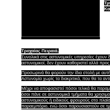
Τμ
Κα
Τροχαίας Πειραιά.
Συνολικά στις αστυνομικές υπηρεσίες έχουν 
αστυνομικοί,
δεν έχουν καθοριστεί
αλλά προς
Προσωρινά θα φορούν την ίδια στολή με αυτ
Αστυνομία χωρίς τα διακριτικά, που θα τα αν
Μέχρι να αποφασιστεί πόσοι τελικά θα παραμεί
όσοι πάνε σε αστυνομικά τμήματα θα χρησιμοπ
αστυνομικούς ή ειδικούς φρουρούς στο πλαί
παραεμπόριο, ενώ όσοι παρουσιαστούν σε τ