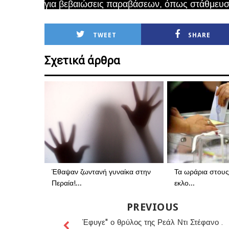
για βεβαιώσεις παραβάσεων, όπως στάθμευσ
TWEET
SHARE
Σχετικά άρθρα
Έθαψαν ζωντανή γυναίκα στην
Τα ωράρια στους 
Περαία!...
εκλο...
PREVIOUS
Έφυγε" ο θρύλος της Ρεάλ Ντι Στέφανο .