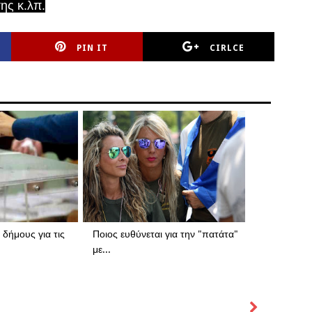
ης κ.λπ.
PIN IT
CIRLCE
δήμους για τις
Ποιος ευθύνεται για την "πατάτα"
με...