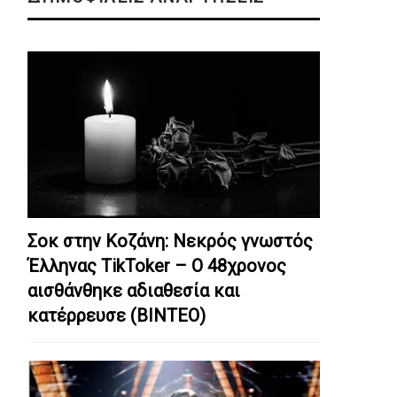
Σοκ στην Κοζάνη: Nεκρός γνωστός
Έλληνας TikToker – Ο 48χρονος
αισθάνθηκε αδιαθεσία και
κατέρρευσε (ΒΙΝΤΕΟ)