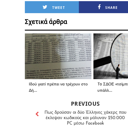
TWEET
SHARE
Σχετικά άρθρα
Ιδού γιατί πρέπει να τρέχουν στο
To ΣΔΟΕ «τσίμπη
Δή...
υπάλλ...
PREVIOUS
Πως δρούσαν οι δύο Έλληνες χάκερς που
έκλεψαν κωδικούς και μόλυναν 250.000
PC μέσω Facebook