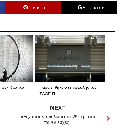
PIN IT
CIRLCE
σε» ιδιωτικό
Παραιτήθηκε ο επικεφαλής του
ΣΔΟΕ Π...
NEXT
«Ξέχασε» να δηλώσει τα 281 τ.μ. στο
πόθεν έσχες...