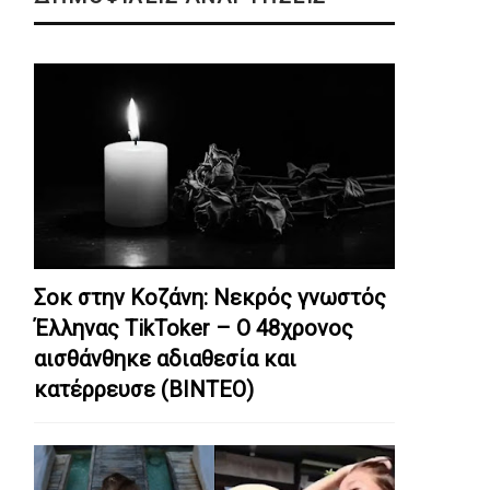
Σοκ στην Κοζάνη: Nεκρός γνωστός
Έλληνας TikToker – Ο 48χρονος
αισθάνθηκε αδιαθεσία και
κατέρρευσε (ΒΙΝΤΕΟ)