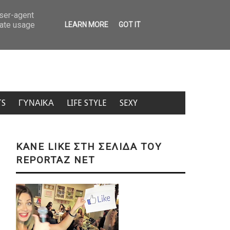
άκυνθος: Η απαντηση της ΕΛ.ΑΣ. στην ΠΟΕΔΗΝ για τις 8 υποθέσεις βιασμών
user-agent
rate usage
LEARN MORE
GOT IT
TS
ΓΥΝΑΙΚΑ
LIFE STYLE
SEXY
KANE LIKE ΣΤΗ ΣΕΛΙΔΑ ΤΟΥ
REPORTAZ NET