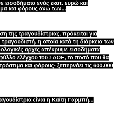
ε εισοδήματα ενός εκατ. ευρώ και
μα και φόρους άνω των...
η της τραγουδίστριας, πρόκειται για
ραγουδιστή, η οποία κατά τη διάρκεια των
ρολογικές αρχές απέκρυψε εισοδήματα
 φύλλο ελέγχου του ΣΔΟΕ, το ποσό που θα
ρόστιμα και φόρους- ξεπερνάει τις 600.000
ουδίστρια είναι η Καίτη Γαρμπή...