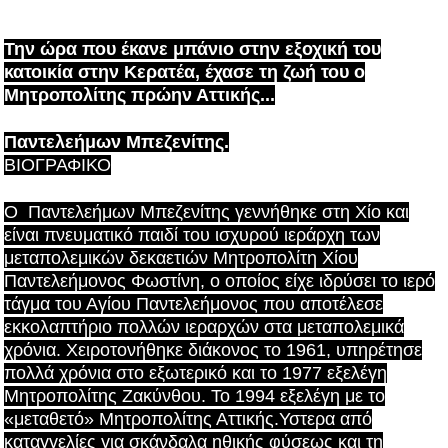
Την ώρα που έκανε μπάνιο στην εξοχική του
κατοικία στην Κερατέα, έχασε τη ζωή του ο
Μητροπολίτης πρώην Αττικής...
Παντελεήμων Μπεζενίτης.
ΒΙΟΓΡΑΦΙΚΟ
Ο Παντελεήμων Μπεζενίτης γεννήθηκε στη Χίο και
είναι πνευματικό παιδί του ισχυρού ιεράρχη των
μεταπολεμικών δεκαετιών Μητροπολίτη Χίου
Παντελεήμονος Φωστίνη, ο οποίος είχε ιδρύσει το ιερό
τάγμα του Αγίου Παντελεήμονος που αποτέλεσε
εκκολαπτήριο πολλών ιεραρχών στα μεταπολεμικά
χρόνια. Χειροτονήθηκε διάκονος το 1961, υπηρέτησε
πολλά χρόνια στο εξωτερικό και το 1977 εξελέγη
Μητροπολίτης Ζακύνθου. Το 1994 εξελέγη με το
«μεταθετό» Μητροπολίτης Αττικής.Υστερα από
καταγγελίες για σκάνδαλα ηθικής φύσεως και τη