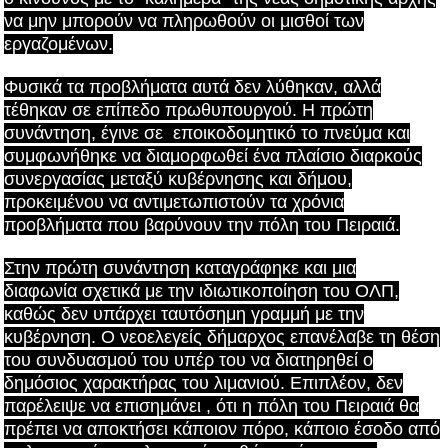
να μην μπορούν να πληρωθούν οι μισθοί των
εργαζομένων.
Φυσικά τα προβλήματα αυτά δεν λύθηκαν, αλλά
τέθηκαν σε επίπεδο πρωθυπουργού. Η πρώτη
συνάντηση, έγινε σε
εποικοδομητικό το πνεύμα και
συμφωνήθηκε να διαμορφωθεί ένα πλαίσιο διαρκούς
συνεργασίας μεταξύ κυβέρνησης και δήμου,
προκειμένου να αντιμετωπιστούν τα χρόνια
προβλήματα που βαρύνουν την πόλη του Πειραιά.
Στην πρώτη συνάντηση καταγράφηκε και μια
διαφωνία
σχετικά με την ιδιωτικοποίηση του ΟΛΠ,
καθώς δεν υπάρχει ταυτόσημη γραμμή με την
κυβέρνηση. Ο νεοελεγείς δήμαρχος επανέλαβε τη θέση
του συνδυασμού του υπέρ του να διατηρηθεί ο
δημόσιος χαρακτήρας του λιμανιού. Επιπλέον, δεν
παρέλειψε να επισημάνει , ότι η πόλη του Πειραιά θα
πρέπει να αποκτήσει κάποιον πόρο, κάποιο έσοδο από